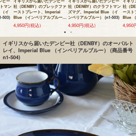
ンビー
イギリスから届いたデンビー
イギリスから届いたデンビー
イギリ
フトマン
社（DENBY）のブレックファ
社（DENBY）のクラフトマン
社（D
e （イ
ーストプレート、Imperial
ズマグ、Imperial Blue （イ
ーストプ
1-503)
Blue （インペリアルブルー）
ンペリアルブルー）
(n1-503)
Blue
(n1-505)
(n1-505
4,950円(税込)
4,950円(税込)
4,95
イギリスから届いたデンビー社（DENBY）のオーバルト
レイ、Imperial Blue （インペリアルブルー）
(商品番号
n1-504)