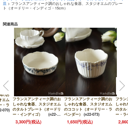
皿
> フランスアンティーク調のおしゃれな食器、スタジオエムのプレー
ト（オードリー・インディゴ・15cm）
関連商品
調のお
フランスアンティーク調のお
フランスアンティーク調のお
フラン
オエム
しゃれな食器、スタジオエム
しゃれな食器、スタジオエム
しゃれ
ー・ラ
のタルトプレート（オードリ
のココット（オードリー・ラ
のタル
2-070)
ー・インディゴ）
(n22-
ベンダー）
(n22-073)
ー・ラ
072)
3,300円(税込)
1,650円(税込)
2,8