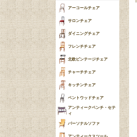
ヴィクトリアン
ボビンターニング
ガーデンファニチャ
アーコールチェア
ー
ツイスト
サロンチェア
食器おしゃれ
テーパードレッグ
ダイニングチェア
おしゃれラグ
フレンチカブリオール
フレンチチェア
ごみ箱
カブリオールレッグ
北欧ビンテージチェア
収納箱
パッドフット
チャーチチェア
クロウ＆ボール
クッション
キッチンチェア
ブラケットフィート
おしゃれなカーテン
ベントウッドチェア
バンフット
マルチクロス・カバ
アンティークベンチ・セテ
ー
ィ
トライポッド
ミラー
パーソナルソファ
バラスター
花瓶おしゃれ
アンティークスツール