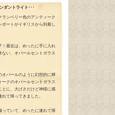
ペンダントライト･･･
クランベリー色のアンティーク
ンポートがイギリスから到着し
子！最近は、めったに手に入れ
来ない、オパールセントガラス
のオパールのように幻想的に輝
ィークのオパールセントガラス
ことに、大げさだけど神様に感
連れて帰ってきました。
減っていて、めったに連れて帰