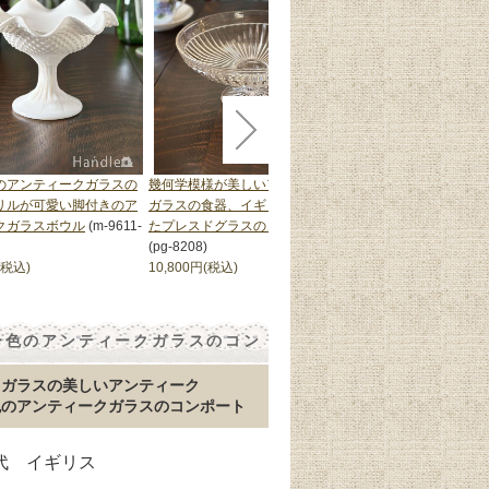
のアンティークガラスの
幾何学模様が美しいアンティーク
英国アンティークの美
リルが可愛い脚付きのア
ガラスの食器、イギリスから届い
トグラス、アールデコ
クガラスボウル
(m-9611-
たプレスドグラスのコンポート
おしゃれなプレスドグ
(pg-8208)
8218)
(税込)
10,800円(税込)
5,800円(税込)
ー色のアンティークガラスのコン
トガラスの美しいアンティーク
色のアンティークガラスのコンポート
年代 イギリス