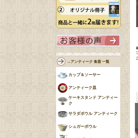
ークガラスの
幾何学模様が美しいアンティーク
英国アンティークの美しいデザ
い脚付きのア
ガラスの食器、イギリスから届い
トグラス、アールデコスタイル
→アンティーク 食器 一覧
ウル
(m-9611-
たプレスドグラスのコンポート
おしゃれなプレスドグラス
(pg-
(pg-8208)
8218)
カップ＆ソーサー
10,800円(税込)
5,800円(税込)
アンティーク皿
ケーキスタンド アンティー
ク
サラダボウル アンティーク
シュガーボウル