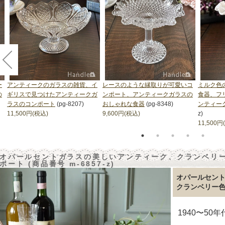
ー
アンティークのガラスの雑貨、イ
レースのような縁取りが可愛いコ
ミルク色
の
ギリスで見つけたアンティークガ
ンポート、アンティークガラスの
食器、フ
ラスのコンポート
(pg-8207)
おしゃれな食器
(pg-8348)
ンティー
11,500円(税込)
9,600円(税込)
z)
11,500円
オパールセントガラスの美しいアンティーク、クランベリ
ポート (商品番号 m-6857-z)
オパールセン
クランベリー
1940〜50