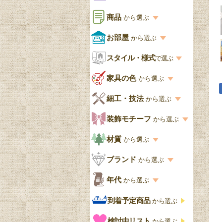
商品
から選ぶ
商品一覧を見る
お部屋
から選ぶ
お部屋から選ぶ一覧
スタイル・様式
収納家具
で選ぶ
リビング
スタイル一覧
家具の色
から選ぶ
書棚
キッチン・ダイニング
英国アンティーク
家具の色一覧
細工・技法
から選ぶ
デスクおしゃれ
寝室
英国クラシック
カスタード色
細工・技法の一覧
装飾モチーフ
から選ぶ
食器棚おしゃれ
書斎
北欧ビンテージ
アップルパイ色
象嵌・マーケットリー
模様の一覧
材質
から選ぶ
木製ワゴン
和室
フレンチエレガント
カラメルソース色
寄木・パーケットリー
ペディメント
材質の一覧
ブランド
から選ぶ
テーブルおしゃれ
玄関・ガーデン
ナチュラルカントリー
チョコレート色
浮き彫り（レリーフ）
コーニス
オーク材
ブランド一覧
年代
から選ぶ
おしゃれな椅子・チ
様式一覧
オリーブ色
透かし彫り
アプライドモールディン
マホガニー
ェア
Handleオリジナル
年代別の一覧
到着予定商品
から選ぶ
グ
ゴシック・チューダー様
ペイント、カラー
プチポワン
ウォールナット材
洋服タンス
ウィリアムモリス
アンティーク
式
検討中リスト
から選ぶ