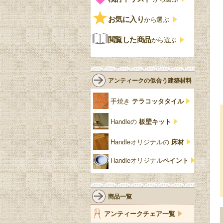
ストラップワーク
赤
バーボラ細工
チーク材
アーコール
ビンテージ
チェストおしゃれ
エリザベス様式
お気に入り
雷文
から選ぶ
青
パイン材
G-PLAN
アンティーク調
ジャコビアン
クローゼット
ビーディング
閲覧した商品
から選ぶ
緑
エルム材
NATHAN
ロココ様式
リネンフォールド
鏡台
白・ホワイト
ローズウッド材
ロイドルーム
シノワズリ
ルネット
花台
アンティークの似合う建築材料
クリア・透明
サテンウッド材
コントワールドファミー
シャビーシック
アカンサス
ユ
手焼き
テラコッタタイル
仏壇おしゃれ
黒・ブラック
ビーチ材
クイーンアン様式
パイクラスト
ジェニファーテイラー
Handleの
板壁キット
靴箱収納
トーラ材
エドワーディアン
アーチ
チェスターフィールド
Handleオリジナルの
床材
スリッパ収納
チッペンデール様式
ハスク
リリパットレーン
Handleオリジナル
ペイント
おしゃれな傘立て
ミッドセンチュリー
脚のモチーフ一覧
アングルポイズ
壁掛け家具
アールヌーボー
ターニングレッグ
ウォーカー＆ホール
商品一覧
パーテーション・間
アールデコ
バルボスレッグ
アンティークチェア一覧
仕切り