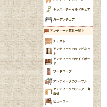
陶磁器の模様一覧
陶器の人形
キッズ・チャイルドチェア
イマリ（IMARI）
ブルー＆ホワイト
キャンドルホルダー
ガーデンチェア
ブルーウィローパターン
アンティーク家具一覧
フローブルー（Flow
チェスト
Blue）
アンティークのキャビネッ
YUAN
ト
アンティークのサイドボー
チンツ
ド
クリノリン
ワードローブ
アンティークのテーブル
アンティークのデスク・書
斎机
ビューロー