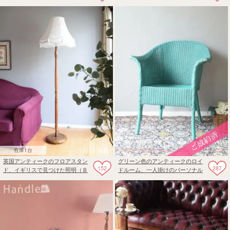
美しいアンティークのサイドボー
ルナット材のコーヒーテーブル
ド
在庫1台
英国アンティークのフロアスタン
グリーン色のアンティークのロイ
152
287
ド、イギリスで見つけた照明（Ｂ
ドルーム、一人掛けのパーソナル
22シャンデリア球付）
チェア