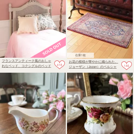
在庫1枚
フランスアンティーク風のおしゃ
お花の模様が華やかに織られた、
418
146
れなベッド、コクシグルのベッド
ジョーザン（Jozan）のペルシャ
ヘッド （Bedrest Rubans Sma）
絨毯