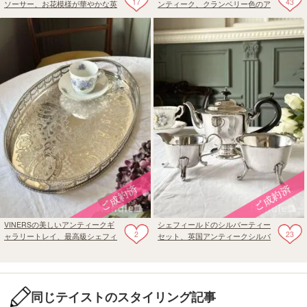
17
43
ソーサー、お花模様が華やかな英
ンティーク、クランベリー色のア
国アンティークの食器
ンティークガラスのコンポート
VINERSの美しいアンティークギ
シェフィールドのシルバーティー
2
23
ャラリートレイ、最高級シェフィ
セット、英国アンティークシルバ
ールドのシルバープレート
ーの食器
同じテイストのスタイリング記事