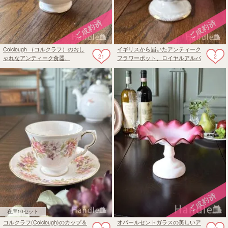
Colclough （コルクラフ）のおし
イギリスから届いたアンティーク
21
2
ゃれなアンティーク食器、
フラワーポット、ロイヤルアルバ
WAYSIDEのミルクポット
ート社オールドカントリーローズ
のフラワーポット
在庫10セット
コルクラフ(Colclough)のカップ＆
オパールセントガラスの美しいア