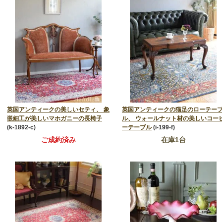
英国アンティークの美しいセティ、 象
英国アンティークの猫足のローテー
嵌細工が美しいマホガニーの長椅子
ル、 ウォールナット材の美しいコー
(k-1892-c)
ーテーブル
(i-199-f)
ご成約済み
在庫1台