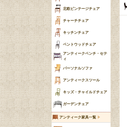
ごみ箱
カブリオールレッグ
北欧ビンテージチェア
収納箱
パッドフット
チャーチチェア
クロウ＆ボール
クッション
キッチンチェア
ブラケットフィート
おしゃれなカーテン
ベントウッドチェア
バンフット
マルチクロス・カバ
アンティークベンチ・セテ
ー
ィ
トライポッド
ミラー
パーソナルソファ
バラスター
花瓶おしゃれ
アンティークスツール
陶磁器の模様一覧
陶器の人形
キッズ・チャイルドチェア
イマリ（IMARI）
ブルー＆ホワイト
キャンドルホルダー
ガーデンチェア
ブルーウィローパターン
アンティーク家具一覧
フローブルー（Flow