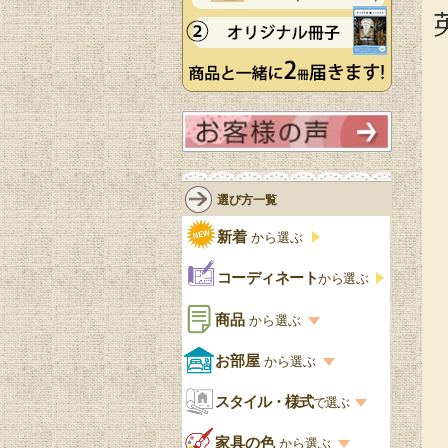
選び方一覧
新着
から選ぶ
コーディネート
から選ぶ
商品
から選ぶ
商品一覧を見る
お部屋
から選ぶ
お部屋から選ぶ一覧
スタイル・様式
収納家具
で選ぶ
リビング
スタイル一覧
家具の色
から選ぶ
書棚