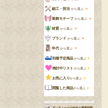
キッチン・ダイニング
英国アンティーク
家具の色一覧
細工・技法
から選ぶ
デスクおしゃれ
寝室
英国クラシック
カスタード色
細工・技法の一覧
装飾モチーフ
から選ぶ
食器棚おしゃれ
書斎
北欧ビンテージ
アップルパイ色
象嵌・マーケットリー
模様の一覧
材質
から選ぶ
木製ワゴン
和室
フレンチエレガント
カラメルソース色
寄木・パーケットリー
ペディメント
材質の一覧
ブランド
から選ぶ
テーブルおしゃれ
玄関・ガーデン
ナチュラルカントリー
チョコレート色
浮き彫り（レリーフ）
コーニス
オーク材
ブランド一覧
年代
から選ぶ
おしゃれな椅子・チ
様式一覧
オリーブ色
透かし彫り
アプライドモールディン
マホガニー
ェア
Handleオリジナル
年代別の一覧
到着予定商品
から選ぶ
グ
ゴシック・チューダー様
ペイント、カラー
プチポワン
ウォールナット材
洋服タンス
ウィリアムモリス
アンティーク
式
検討中リスト
から選ぶ
ストラップワーク
赤
バーボラ細工
チーク材
アーコール
ビンテージ
チェストおしゃれ
エリザベス様式
お気に入り
雷文
から選ぶ
青
パイン材
G-PLAN
アンティーク調
ジャコビアン
クローゼット
ビーディング
閲覧した商品
から選ぶ
緑
エルム材
NATHAN
ロココ様式
リネンフォールド
鏡台
白・ホワイト
ローズウッド材
ロイドルーム
シノワズリ
ルネット
花台
アンティークの似合う建築材料