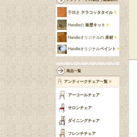
クリア・透明
サテンウッド材
コントワールドファミー
シャビーシック
アカンサス
ユ
手焼き
テラコッタタイル
仏壇おしゃれ
黒・ブラック
ビーチ材
クイーンアン様式
パイクラスト
ジェニファーテイラー
Handleの
板壁キット
靴箱収納
トーラ材
エドワーディアン
アーチ
チェスターフィールド
Handleオリジナルの
床材
スリッパ収納
チッペンデール様式
ハスク
リリパットレーン
Handleオリジナル
ペイント
おしゃれな傘立て
ミッドセンチュリー
脚のモチーフ一覧
アングルポイズ
壁掛け家具
アールヌーボー
ターニングレッグ
ウォーカー＆ホール
商品一覧
パーテーション・間
アールデコ
バルボスレッグ
アンティークチェア一覧
仕切り
ヴィクトリアン
ボビンターニング
ガーデンファニチャ
アーコールチェア
ー
ツイスト
サロンチェア
食器おしゃれ
テーパードレッグ
ダイニングチェア
おしゃれラグ
フレンチカブリオール
フレンチチェア