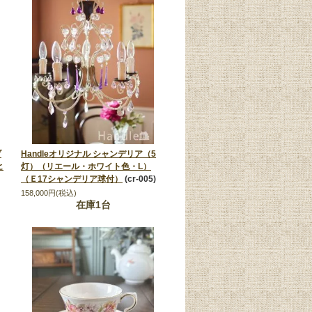
ブ
Handleオリジナル シャンデリア（5
ヒ
灯）（リエール・ホワイト色・L）
（Ｅ17シャンデリア球付）
(cr-005)
158,000円(税込)
在庫1台