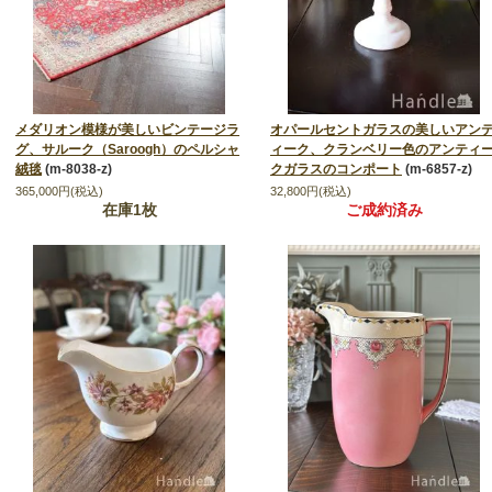
メダリオン模様が美しいビンテージラ
オパールセントガラスの美しいアン
グ、サルーク（Saroogh）のペルシャ
ィーク、クランベリー色のアンティ
絨毯
(m-8038-z)
クガラスのコンポート
(m-6857-z)
365,000円(税込)
32,800円(税込)
在庫1枚
ご成約済み