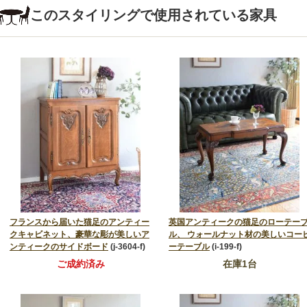
このスタイリングで使用されている家具
フランスから届いた猫足のアンティー
英国アンティークの猫足のローテー
クキャビネット、豪華な彫が美しいア
ル、 ウォールナット材の美しいコー
ンティークのサイドボード
(j-3604-f)
ーテーブル
(i-199-f)
ご成約済み
在庫1台