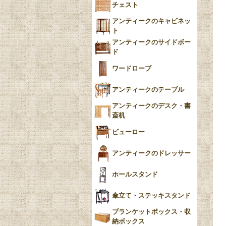
チェスト
Blue）
アンティークのキャビネッ
YUAN
ト
アンティークのサイドボー
チンツ
ド
クリノリン
ワードローブ
アンティークのテーブル
アンティークのデスク・書
斎机
ビューロー
アンティークのドレッサー
ホールスタンド
傘立て・ステッキスタンド
ブランケットボックス・収
納ボックス