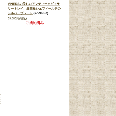
VINERSの美しいアンティークギャラ
リートレイ、最高級シェフィールドの
シルバープレート
(k-5968-z)
39,800円(税込)
ご成約済み
ラ
オ
ポ