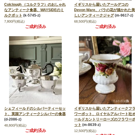
Colclough （コルクラフ）のおしゃれ
イギリスから届いたアールデコの
なアンティーク食器、WAYSIDEのミ
Devon Ware、バラの花が描かれた美
ルクポット
(k-5745-z)
しいアンティークジャグ
(m-9617-z)
7,800円(税込)
68,500円(税込)
ご成約済み
ご成約済み
シェフィールドのシルバーティーセッ
イギリスから届いたアンティークフ
ト、英国アンティークシルバーの食器
ワーポット、ロイヤルアルバート社
(d-2086-z)
ールドカントリーローズのフラワー
ット
(m-8639-z)
48,800円(税込)
ご成約済み
12,500円(税込)