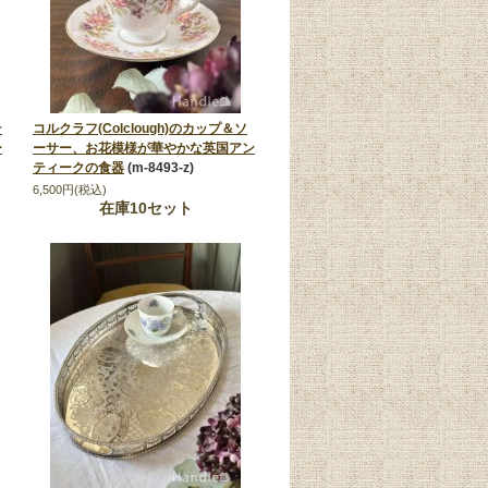
テ
コルクラフ(Colclough)のカップ＆ソ
ー
ーサー、お花模様が華やかな英国アン
ティークの食器
(m-8493-z)
6,500円(税込)
在庫10セット