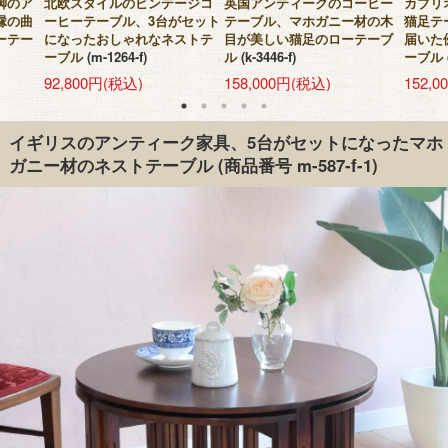
脚のア
北欧スタイルのビンテージコ
英国アンティークのコーヒー
カブリ
縁の曲
ーヒーテーブル、3台がセット
テーブル、マホガニー材の木
猫足テ
ーテー
になったおしゃれなネストテ
目が美しい猫足のローテーブ
届いた
ーブル
(m-1264-f)
ル
(k-3446-f)
ーブル
92,800円(税込)
158,000円(税込)
152,
イギリスのアンティーク家具、5台がセットになったマホ
ガニー材のネストテーブル
(商品番号 m-587-f-1)