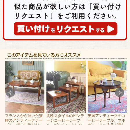
ー
フランスから届いた猫
北欧スタイルのビンテ
英国アンティークのコ
つ
脚のアンティークテー
ージコーヒーテーブ
ーヒーテーブル、マホ
天
ブル、縁の曲線がおし
ル、3台がセットにな
ガニー材の木目が美し
ゃれなコーヒーテーブ
ったおしゃれなネスト
い猫足のローテーブル