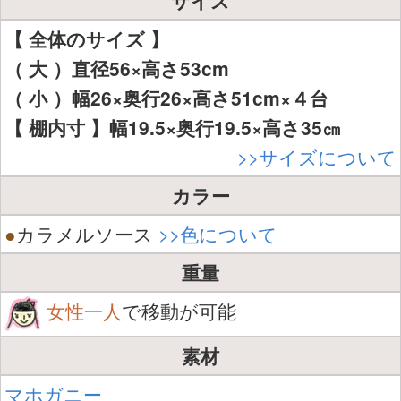
【 全体のサイズ 】
（ 大 ）直径56×高さ53cm
（ 小 ）幅26×奥行26×高さ51cm×４台
【 棚内寸 】幅19.5×奥行19.5×高さ35㎝
>>サイズについて
カラー
●
カラメルソース
>>色について
重量
女性一人
で移動が可能
素材
マホガニー