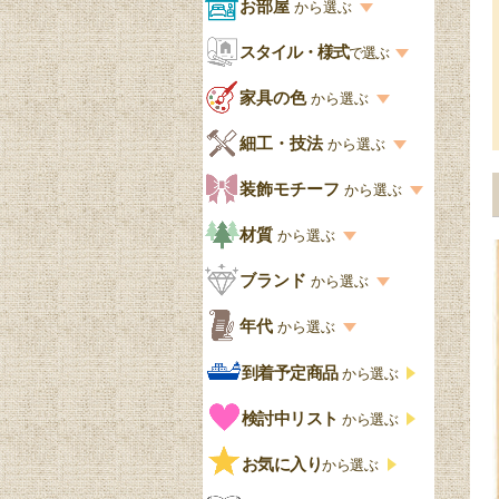
商品一覧を見る
お部屋
から選ぶ
お部屋から選ぶ一覧
スタイル・様式
収納家具
で選ぶ
リビング
スタイル一覧
家具の色
から選ぶ
書棚
キッチン・ダイニング
英国アンティーク
家具の色一覧
細工・技法
から選ぶ
デスクおしゃれ
寝室
英国クラシック
カスタード色
細工・技法の一覧
装飾モチーフ
から選ぶ
食器棚おしゃれ
書斎
北欧ビンテージ
アップルパイ色
象嵌・マーケットリー
模様の一覧
材質
から選ぶ
木製ワゴン
和室
フレンチエレガント
カラメルソース色
寄木・パーケットリー
ペディメント
材質の一覧
ブランド
から選ぶ
テーブルおしゃれ
玄関・ガーデン
ナチュラルカントリー
チョコレート色
浮き彫り（レリーフ）
コーニス
オーク材
ブランド一覧
年代
から選ぶ
おしゃれな椅子・チ
様式一覧
オリーブ色
透かし彫り
アプライドモールディン
マホガニー
ェア
Handleオリジナル
年代別の一覧
到着予定商品
から選ぶ
グ
ゴシック・チューダー様
ペイント、カラー
プチポワン
ウォールナット材
洋服タンス
ウィリアムモリス
アンティーク
式
検討中リスト
から選ぶ
ストラップワーク
赤
バーボラ細工
チーク材
アーコール
ビンテージ
チェストおしゃれ
エリザベス様式
お気に入り
雷文
から選ぶ
青
パイン材
G-PLAN
アンティーク調