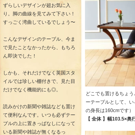
ずらしいデザインが超お気に入
り。脚の曲線を見てみて下さい！
すっごく湾曲しているでしょう〜
こんなデザインのテーブル、今ま
で見たことなかったから、もちろ
ん即決でした！
しかも、それだけでなく英国スタ
イルでは珍しい棚付きで、見た目
だけでなく機能的にも◎。
どこでも置けるちょう
ーテーブルとして、い
読みかけの新聞や雑誌なども置け
の身長は160cmです）
て便利なんです。いつも必ずテー
【 全体 】幅103.5×奥行
ブルの上に置きっぱなしになって
いる新聞や雑誌が無くなるっ