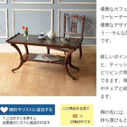
優雅なカフ
コーヒーテ
優雅なデザ
う･･･そん
です。
嬉しいポイ
と。ティッ
どリビング
できます。
やチェアと
ます。
脚の先には
86
持ち運びも