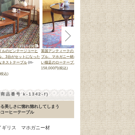
イルのビンテージコーヒ
英国アンティークのコーヒーテー
カブリオールレッグが
ル、3台がセットになった
ブル、マホガニー材の木目が美し
テーブル、フランスか
なネストテーブル
(m-
い猫足のローテーブル
(k-3446-f)
雅なアンティークテー
158,000円(税込)
f)
(税込)
152,000円(税込)
番号 k-1342-f)
わる美しさに惚れ惚れしてしまう
のコーヒーテーブル
 イギリス マホガニー材