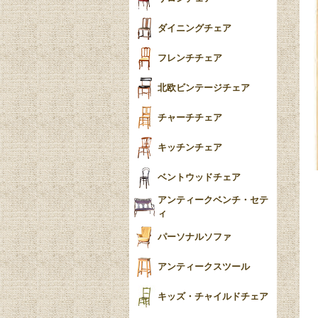
食器おしゃれ
テーパードレッグ
ダイニングチェア
おしゃれラグ
フレンチカブリオール
フレンチチェア
ごみ箱
カブリオールレッグ
北欧ビンテージチェア
収納箱
パッドフット
チャーチチェア
クロウ＆ボール
クッション
キッチンチェア
ブラケットフィート
おしゃれなカーテン
ベントウッドチェア
バンフット
マルチクロス・カバ
アンティークベンチ・セテ
ー
ィ
トライポッド
ミラー
パーソナルソファ
バラスター
花瓶おしゃれ
アンティークスツール
陶磁器の模様一覧
陶器の人形
キッズ・チャイルドチェア
イマリ（IMARI）