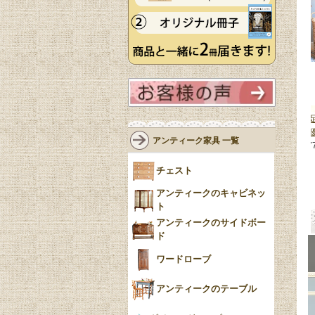
テージコーヒ
英国アンティークのコーヒーテー
カブリオールレッグが美しい猫
セットになった
ブル、マホガニー材の木目が美し
テーブル、フランスから届いた
アンティーク家具 一覧
ーブル
(m-
い猫足のローテーブル
(k-3446-f)
雅なアンティークテーブル
(j-37
158,000円(税込)
f)
チェスト
152,000円(税込)
アンティークのキャビネッ
ト
アンティークのサイドボー
ド
ワードローブ
アンティークのテーブル