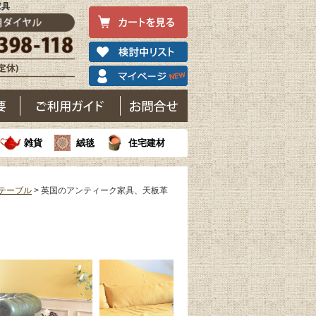
家具
雑貨
絨毯
住宅建材
テーブル
> 英国のアンティーク家具、天板革