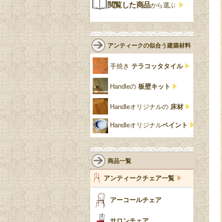
ジャコビアン
クローゼット
ビーディング
閲覧した商品
から選ぶ
緑
エルム材
NATHAN
ロココ様式
リネンフォールド
鏡台
白・ホワイト
ローズウッド材
ロイドルーム
シノワズリ
ルネット
花台
アンティークの似合う建築材料
クリア・透明
サテンウッド材
コントワールドファミー
シャビーシック
アカンサス
ユ
手焼き
テラコッタタイル
仏壇おしゃれ
黒・ブラック
ビーチ材
クイーンアン様式
パイクラスト
ジェニファーテイラー
Handleの
板壁キット
靴箱収納
トーラ材
エドワーディアン
アーチ
チェスターフィールド
Handleオリジナルの
床材
スリッパ収納
チッペンデール様式
ハスク
リリパットレーン
Handleオリジナル
ペイント
おしゃれな傘立て
ミッドセンチュリー
脚のモチーフ一覧
アングルポイズ
壁掛け家具
アールヌーボー
ターニングレッグ
ウォーカー＆ホール
商品一覧
パーテーション・間
アールデコ
バルボスレッグ
アンティークチェア一覧
仕切り
ヴィクトリアン
ボビンターニング
ガーデンファニチャ
アーコールチェア
ー
ツイスト
サロンチェア