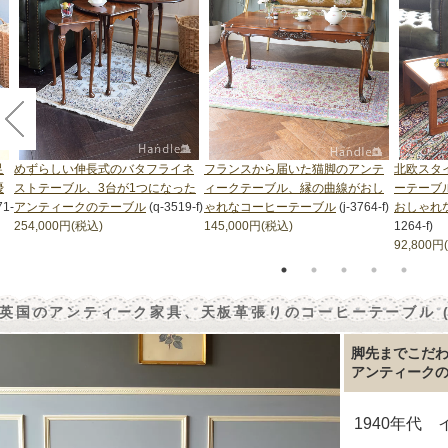
足
めずらしい伸長式のバタフライネ
フランスから届いた猫脚のアンテ
北欧スタ
優
ストテーブル、3台が1つになった
ィークテーブル、縁の曲線がおし
ーテーブ
71-
アンティークのテーブル
(q-3519-f)
ゃれなコーヒーテーブル
(j-3764-f)
おしゃれ
254,000円(税込)
145,000円(税込)
1264-f)
92,800円
英国のアンティーク家具、天板革張りのコーヒーテーブル (商品
脚先までこだ
アンティーク
1940年代