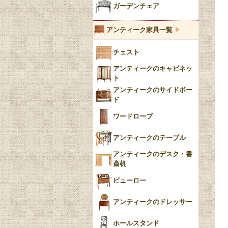
ブルー＆ホワイト
キャンドルホルダー
ガーデンチェア
ブルーウィローパターン
アンティーク家具一覧
フローブルー（Flow
チェスト
Blue）
アンティークのキャビネッ
YUAN
ト
アンティークのサイドボー
チンツ
ド
クリノリン
ワードローブ
アンティークのテーブル
アンティークのデスク・書
斎机
ビューロー
アンティークのドレッサー
ホールスタンド