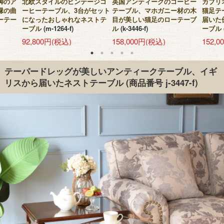
脚のア
北欧スタイルのビンテージコ
英国アンティークのコーヒー
カブリ
縁の曲
ーヒーテーブル、3台がセット
テーブル、マホガニー材の木
猫足テ
ーテー
になったおしゃれなネストテ
目が美しい猫足のローテーブ
届いた
ーブル
(m-1264-f)
ル
(k-3446-f)
ーブル
92,800円(税込)
158,000円(税込)
152,
テーパードレッグが美しいアンティークテーブル、イギ
リスから届いたネストテーブル
(商品番号 j-3447-f)