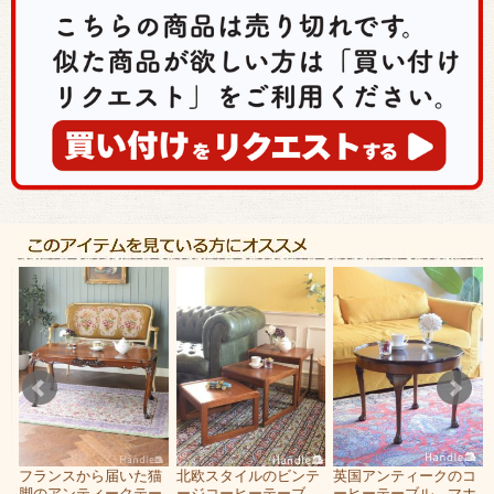
ー
フランスから届いた猫
北欧スタイルのビンテ
英国アンティークのコ
つ
脚のアンティークテー
ージコーヒーテーブ
ーヒーテーブル、マホ