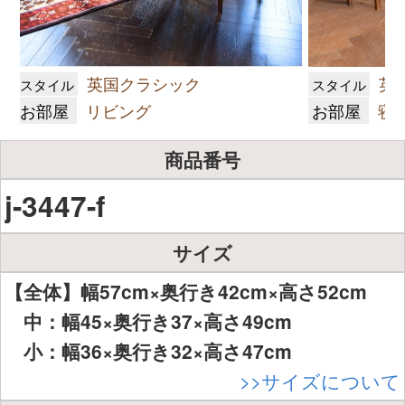
英国クラシック
英
スタイル
スタイル
お部屋
リビング
お部屋
寝
商品番号
j-3447-f
サイズ
【全体】幅57cm×奥行き42cm×高さ52cm
中：幅45×奥行き37×高さ49cm
小：幅36×奥行き32×高さ47cm
>>サイズについて