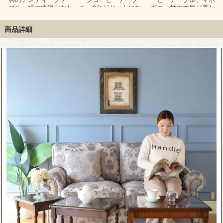
天
ブル、縁の曲線がおし
ル、3台がセットにな
ガニー材の木目が美し
ゃれなコーヒーテーブ
ったおしゃれなネスト
い猫足のローテーブル
ル
テーブル
商品詳細