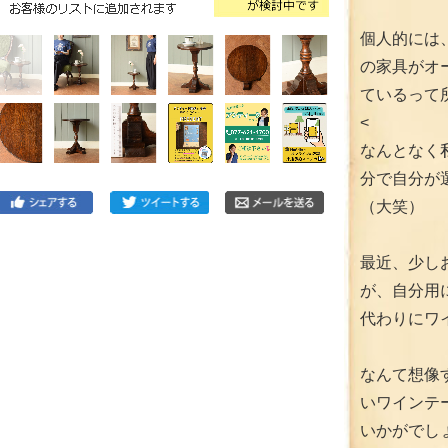
個人的には
の家具がオ
ているって
<
なんとなく
分で自分が
（大笑）
最近、少し
が、自分用
代わりにワイ
なんて想像
いワインテ
いかがでし