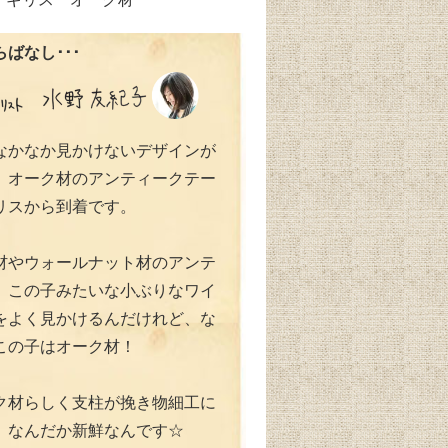
ばなし･･･
なかなか見かけないデザインが
、オーク材のアンティークテー
リスから到着です。
材やウォールナット材のアンテ
、この子みたいな小ぶりなワイ
をよく見かけるんだけれど、な
この子はオーク材！
ク材らしく支柱が挽き物細工に
、なんだか新鮮なんです☆