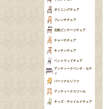
食器おしゃれ
テーパードレッグ
ダイニングチェア
おしゃれラグ
フレンチカブリオール
フレンチチェア
ごみ箱
カブリオールレッグ
北欧ビンテージチェア
収納箱
パッドフット
チャーチチェア
クロウ＆ボール
クッション
キッチンチェア
ブラケットフィート
おしゃれなカーテン
ベントウッドチェア
バンフット
マルチクロス・カバ
アンティークベンチ・セテ
ー
ィ
トライポッド
ミラー
パーソナルソファ
バラスター
花瓶おしゃれ
アンティークスツール
陶磁器の模様一覧
陶器の人形
キッズ・チャイルドチェア
イマリ（IMARI）