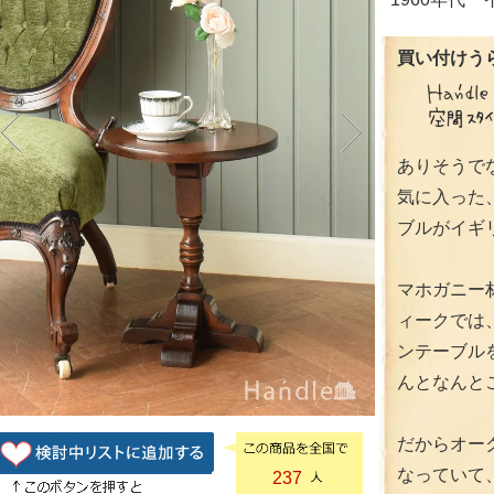
買い付けうら
ありそうで
気に入った
ブルがイギ
マホガニー
ィークでは
ンテーブル
んとなんと
だからオー
なっていて
237