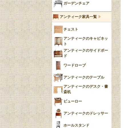
ブルー＆ホワイト
キャンドルホルダー
ガーデンチェア
ブルーウィローパターン
アンティーク家具一覧
フローブルー（Flow
チェスト
Blue）
アンティークのキャビネッ
YUAN
ト
アンティークのサイドボー
チンツ
ド
クリノリン
ワードローブ
アンティークのテーブル
アンティークのデスク・書
斎机
ビューロー
アンティークのドレッサー
ホールスタンド