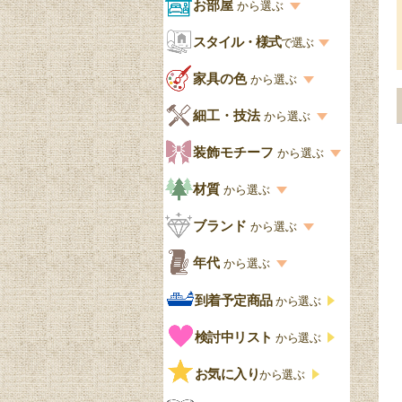
商品一覧を見る
お部屋
から選ぶ
お部屋から選ぶ一覧
スタイル・様式
収納家具
で選ぶ
リビング
スタイル一覧
家具の色
から選ぶ
書棚
キッチン・ダイニング
英国アンティーク
家具の色一覧
細工・技法
から選ぶ
デスクおしゃれ
寝室
英国クラシック
カスタード色
細工・技法の一覧
装飾モチーフ
から選ぶ
食器棚おしゃれ
書斎
北欧ビンテージ
アップルパイ色
象嵌・マーケットリー
模様の一覧
材質
から選ぶ
木製ワゴン
和室
フレンチエレガント
カラメルソース色
寄木・パーケットリー
ペディメント
材質の一覧
ブランド
から選ぶ
テーブルおしゃれ
玄関・ガーデン
ナチュラルカントリー
チョコレート色
浮き彫り（レリーフ）
コーニス
オーク材
ブランド一覧
年代
から選ぶ
おしゃれな椅子・チ
様式一覧
オリーブ色
透かし彫り
アプライドモールディン
マホガニー
ェア
Handleオリジナル
年代別の一覧
到着予定商品
から選ぶ
グ
ゴシック・チューダー様
ペイント、カラー
プチポワン
ウォールナット材
洋服タンス
ウィリアムモリス
アンティーク
式
検討中リスト
から選ぶ
ストラップワーク
赤
バーボラ細工
チーク材
アーコール
ビンテージ
チェストおしゃれ
エリザベス様式
お気に入り
雷文
から選ぶ
青
パイン材
G-PLAN
アンティーク調