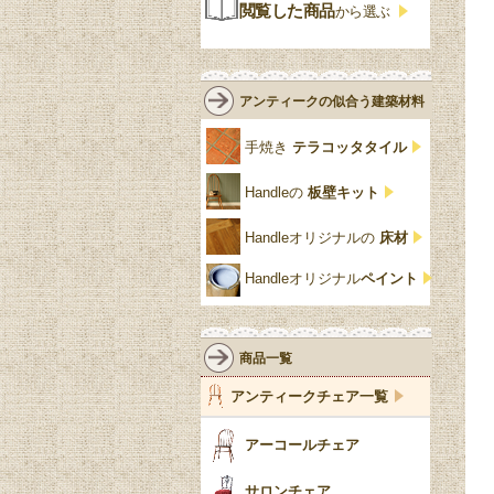
ジャコビアン
クローゼット
ビーディング
閲覧した商品
から選ぶ
緑
エルム材
NATHAN
ロココ様式
リネンフォールド
鏡台
白・ホワイト
ローズウッド材
ロイドルーム
シノワズリ
ルネット
花台
アンティークの似合う建築材料
クリア・透明
サテンウッド材
コントワールドファミー
シャビーシック
アカンサス
ユ
手焼き
テラコッタタイル
仏壇おしゃれ
黒・ブラック
ビーチ材
クイーンアン様式
パイクラスト
ジェニファーテイラー
Handleの
板壁キット
靴箱収納
トーラ材
エドワーディアン
アーチ
チェスターフィールド
Handleオリジナルの
床材
スリッパ収納
チッペンデール様式
ハスク
リリパットレーン
Handleオリジナル
ペイント
おしゃれな傘立て
ミッドセンチュリー
脚のモチーフ一覧
アングルポイズ
壁掛け家具
アールヌーボー
ターニングレッグ
ウォーカー＆ホール
商品一覧
パーテーション・間
アールデコ
バルボスレッグ
アンティークチェア一覧
仕切り
ヴィクトリアン
ボビンターニング
ガーデンファニチャ
アーコールチェア
ー
ツイスト
サロンチェア