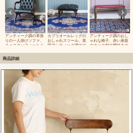
素
アンティーク調の革張
カブリオールレッグの
アンティーク調のおし
りの一人掛けソファ、
おしゃれスツール、英
ゃれな椅子、赤い座面
人
チェスターフィールド
国アンティーク調のマ
のオーク材の棚付きの
ト
のカッコいい椅子
ホガニー材の椅子
ロングベンチ
商品詳細