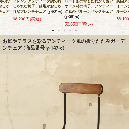
調のお
フレンチアンティーク調のお
ハート形の背もたれが可愛い
英国ア
おしゃ
しゃれな椅子、猫足がおしゃ
オーク材の椅子、アンティー
イニン
チェア
れなフレンチチェア
(y-601-c)
ク風のバルーンバックチェア
ルーン
(y-591-c)
68,200円(税込)
56,1
53,350円(税込)
お庭やテラスを彩るアンティーク風の折りたたみガーデ
ンチェア
(商品番号 y-147-c)