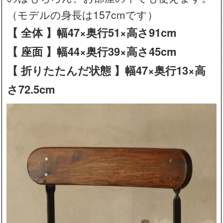
（モデルの身長は157cmです）
【 全体 】幅47×奥行51×高さ91cm
【 座面 】幅44×奥行39×高さ45cm
【 折りたたんだ状態 】幅47×奥行13×高
さ72.5cm