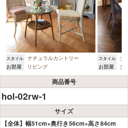
ナチュラルカントリー
ナ
スタイル
スタイル
お部屋
リビング
お部屋
ダ
商品番号
hol-02rw-1
サイズ
【全体】幅51cm×奥行き56cm×高さ84cm