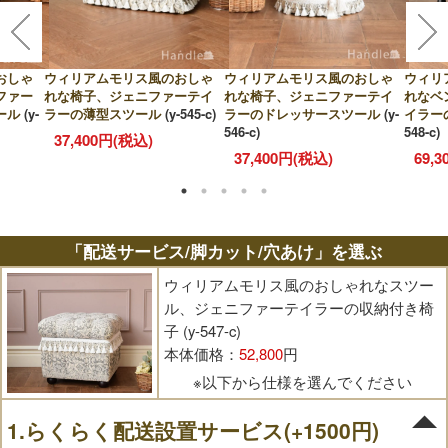
おしゃ
ウィリアムモリス風のおしゃ
ウィリアムモリス風のおしゃ
ウィリ
ファー
れな椅子、ジェニファーテイ
れな椅子、ジェニファーテイ
れなベ
ール
(y-
ラーの薄型スツール
(y-545-c)
ラーのドレッサースツール
(y-
イラー
546-c)
548-c)
37,400円(税込)
37,400円(税込)
69,
「配送サービス/脚カット/穴あけ」を選ぶ
ウィリアムモリス風のおしゃれなスツー
ル、ジェニファーテイラーの収納付き椅
子 (y-547-c)
本体価格：
52,800
円
※以下から仕様を選んでください
1.らくらく配送設置サービス(+1500円)