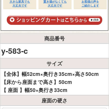
大きな家具でも
置き場がなくても
お客様の声を
大丈夫です
大丈夫です
ご紹介します
商品番号
y-583-c
サイズ
【全体】幅52cm×奥行き35cm×高さ50cm
【床から座面まで高さ】50cm
【 座面 】幅50×奥行き33cm
座面の硬さ