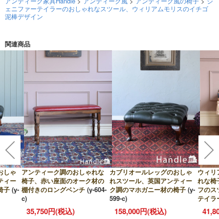
アンティーク家具Handle
>
アンティーク風
>
アンティーク風の椅子
>
ジ
ェニファーテイラーのおしゃれなスツール、ウィリアムモリスのイチゴ
泥棒デザイン
関連商品
おしゃ
アンティーク調のおしゃれな
カブリオールレッグのおしゃ
ウィリ
ティー
椅子、赤い座面のオーク材の
れスツール、英国アンティー
れな椅
椅子
(y-
棚付きのロングベンチ
(y-604-
ク調のマホガニー材の椅子
(y-
フのス
c)
599-c)
テイラ
35,750円(税込)
158,000円(税込)
41,