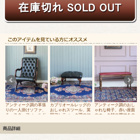
素
アンティーク調の革張
カブリオールレッグの
アンティーク調のおし
りの一人掛けソファ、
おしゃれスツール、英
ゃれな椅子、赤い座面
人
チェスターフィールド
国アンティーク調のマ
のオーク材の棚付きの
ト
のカッコいい椅子
ホガニー材の椅子
ロングベンチ
商品詳細