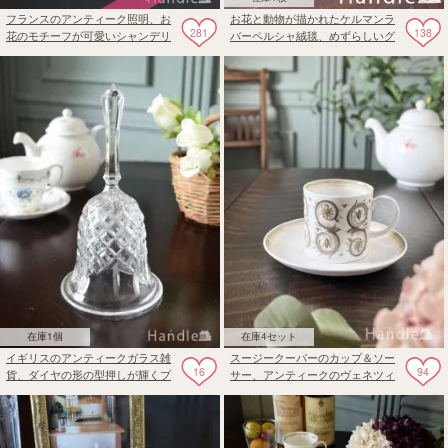
フランスのアンティーク照明、お
お花と動物が描かれたケルマンラ
281
138
花のモチーフが可愛いシャンデリ
バーペルシャ絨毯、めずらしいグ
ア(4灯)（E17シャンデリア球付）
リーン色の華やかなカーペット
在庫1個
在庫4セット
イギリスのアンティークガラス雑
スージークーパーのカップ＆ソー
16
94
貨、ダイヤの形の型押しが輝くプ
サー、アンティークのヴェネツィ
レスドグラスのベル
ア（Venetia）