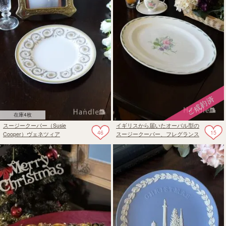
在庫4枚
スージークーパー（Susie
イギリスから届いたオーバル型の
46
15
Cooper）ヴェネツィア
スージークーパー、フレグランス
（Venetia）のアンティークプレー
シリーズのプレート
ト