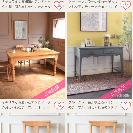
ナチュラルな雰囲気のアンティー
ツートーンカラーの取っ手がおし
88
229
ク本棚、引き出しが付いたオール
ゃれなアンティークチェスト、イ
ドパイン材のオープンシェルフ
ギリスから届いたオールドパイン
の表情が美しい３段チェスト
イギリスから届いたアンティーク
ブルーグレー色が映えるペイント
556
30
のおしゃれなテーブル、オールド
のテーブル、おしゃれ色のンティ
パイン材のダイニングテーブル
ークコンソールデスク