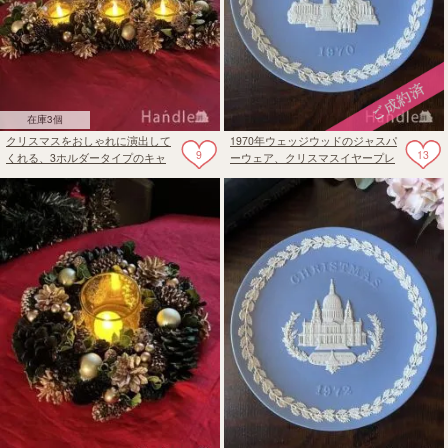
在庫3個
クリスマスをおしゃれに演出して
1970年ウェッジウッドのジャスパ
9
13
くれる、3ホルダータイプのキャ
ーウェア、クリスマスイヤープレ
ンドルスタンド
ート（トラファルガー・スクエ
ア）