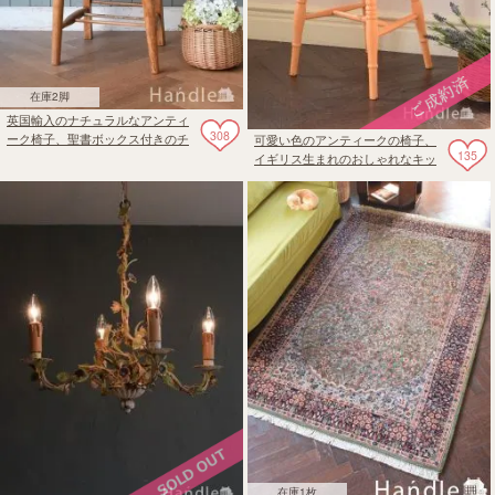
在庫2脚
英国輸入のナチュラルなアンティ
308
ーク椅子、聖書ボックス付きのチ
可愛い色のアンティークの椅子、
135
ャーチチェア
イギリス生まれのおしゃれなキッ
チンチェア
在庫1枚