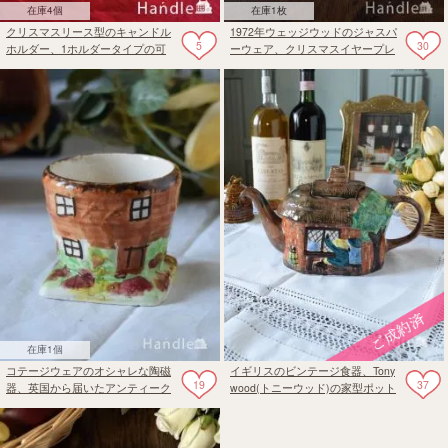
在庫4個
在庫1枚
クリスマスリース型のキャンドル
1972年ウェッジウッドのジャスパ
5
30
ホルダー、1ホルダータイプの可
ーウェア、クリスマスイヤープレ
愛いロウソク入れ
ート（セント・ポール大聖堂）
在庫1個
コテージウェアのオシャレな陶磁
イギリスのビンテージ食器、Tony
19
37
器、英国から届いたアンティーク
wood(トニーウッド)の家型ポット
エッグスタンド