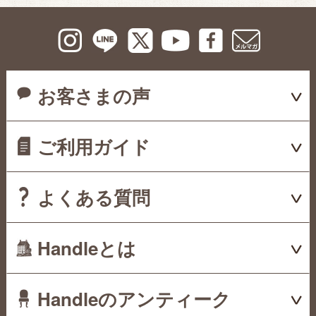
お客さまの声
ご利用ガイド
よくある質問
Handleとは
Handleのアンティーク