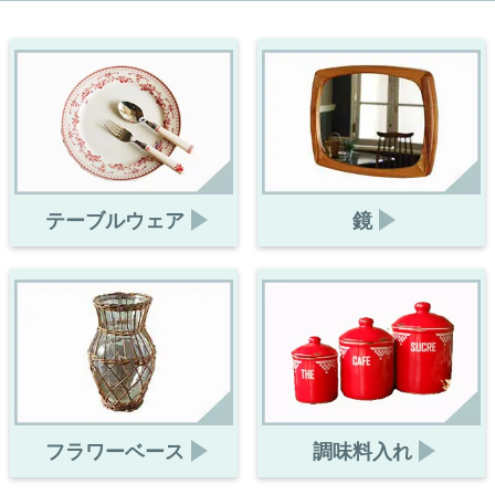
テーブルウェア
鏡
フラワーベース
調味料入れ