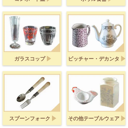
ガラスコップ
ピッチャー・デカンタ
スプーンフォーク
その他テーブルウェア