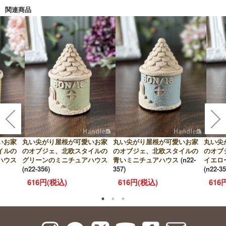
関連商品
いお家
丸い尖がり屋根が可愛いお家
丸い尖がり屋根が可愛いお家
丸い尖
イルの
のオブジェ、北欧スタイルの
のオブジェ、北欧スタイルの
のオブ
ハウス
グリーンのミニチュアハウス
青いミニチュアハウス
(n22-
イエロ
(n22-356)
357)
(n22-35
616円(税込)
616円(税込)
616