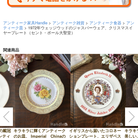
アンティーク家具Handle
>
アンティーク雑貨
>
アンティーク食器
>
アン
ティーク皿
> 1972年ウェッジウッドのジャスパーウェア、クリスマスイ
ヤープレート（セント・ポール大聖堂）
関連商品
王の戴冠
キラキラに輝くアンティーク
イギリスから届いたコロネー
キラキ
ンティ
のお皿、 Imperial Chinaの
ションプレート、エリザベス
美しい