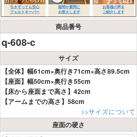
引きずっても安心
疑問や質問に
お客様の声を
フェルトキーパー
お答えします
ご紹介します
商品番号
q-608-c
サイズ
【全体】幅61cm×奥行き71cm×高さ89.5cm
【座面】幅50cm×奥行き55cm
【床から座面まで高さ】42cm
【アームまでの高さ】58cm
>>サイズについて
座面の硬さ