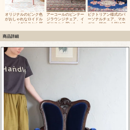
ア
オリジナルのピンク色
アーコールのビンテー
ビクトリアン様式のパ
美
がおしゃれなロイドル
ジラウンジチェア、イ
ーソナルチェア、マホ
ン
ーム、イギリスから届
ギリスから届いた一人
ガニー材の一人掛けア
いたアンティークロイ
掛けのソファ
ンティークソファ
ドルーム
商品詳細