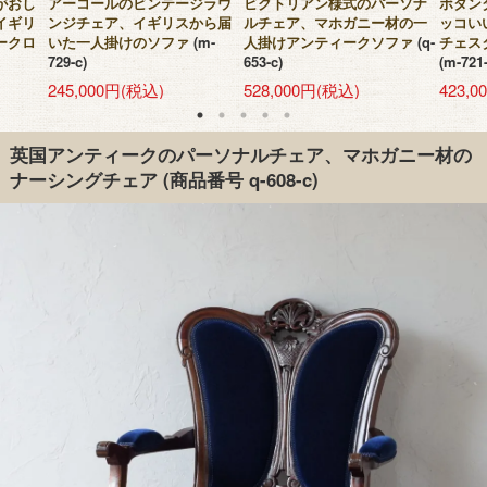
がおし
アーコールのビンテージラウ
ビクトリアン様式のパーソナ
ボタン
イギリ
ンジチェア、イギリスから届
ルチェア、マホガニー材の一
ッコい
ークロ
いた一人掛けのソファ
(m-
人掛けアンティークソファ
(q-
チェス
729-c)
653-c)
(m-721-
245,000円(税込)
528,000円(税込)
423,
英国アンティークのパーソナルチェア、マホガニー材の
ナーシングチェア
(商品番号 q-608-c)