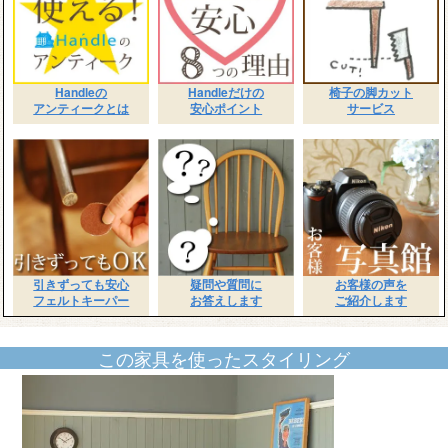
Handleの
Handleだけの
椅子の脚カット
アンティークとは
安心ポイント
サービス
引きずっても安心
疑問や質問に
お客様の声を
フェルトキーパー
お答えします
ご紹介します
この家具を使ったスタイリング