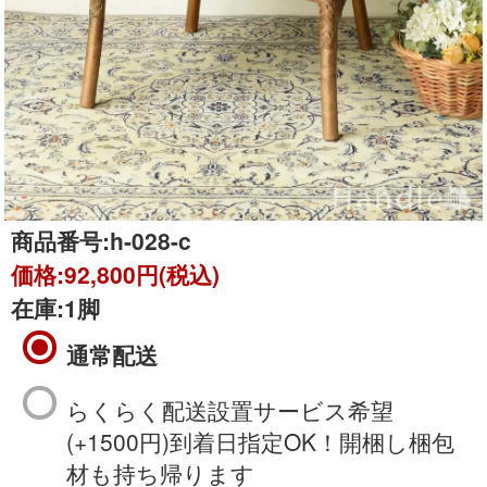
商品番号:
h-028-c
価格:
92,800円(税込)
在庫:
1脚
通常配送
らくらく配送設置サービス希望
(+1500円)到着日指定OK！開梱し梱包
材も持ち帰ります