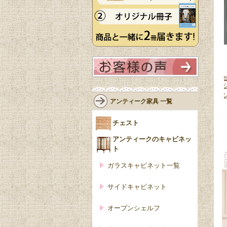
ルなデザイン
ステンドグラス扉のおしゃれな本
英国アンティークのおしゃれな
ケース、ミッ
棚、英国アンティークのガラス扉
ョーケース、キラキラ輝くペイ
アンティーク家具 一覧
ンテージキャ
付きブックケース
(q-3504-f)
テッドガラスのキャビネット
(j-
268,000円(税込)
3745-f)
チェスト
196,000円(税込)
アンティークのキャビネッ
ト
ガラスキャビネット一覧
サイドキャビネット
オープンシェルフ