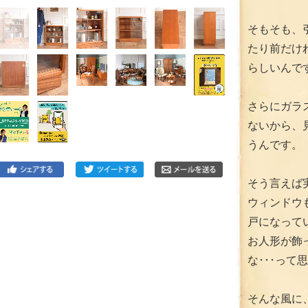
そもそも、
たり前だけ
らしいんで
さらにガラ
ないから、
うんです。
そう言えば
ウィンドウ
戸になって
お人形が飾
な･･･って
そんな風に