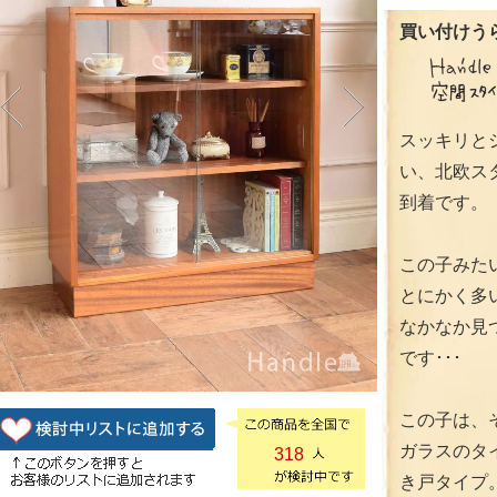
買い付けうら
スッキリと
い、北欧ス
到着です。
この子みた
とにかく多
なかなか見つ
です･･･
この子は、
ガラスのタ
318
き戸タイプ