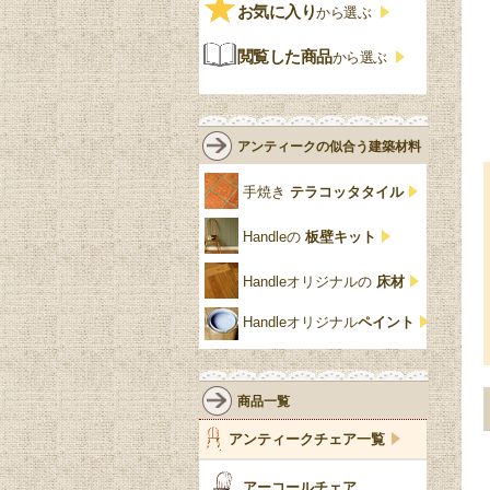
ビンテージ
チェストおしゃれ
エリザベス様式
お気に入り
雷文
から選ぶ
青
パイン材
G-PLAN
アンティーク調
ジャコビアン
クローゼット
ビーディング
閲覧した商品
から選ぶ
緑
エルム材
NATHAN
ロココ様式
リネンフォールド
鏡台
白・ホワイト
ローズウッド材
ロイドルーム
シノワズリ
ルネット
花台
アンティークの似合う建築材料
クリア・透明
サテンウッド材
コントワールドファミー
シャビーシック
アカンサス
ユ
手焼き
テラコッタタイル
仏壇おしゃれ
黒・ブラック
ビーチ材
クイーンアン様式
パイクラスト
ジェニファーテイラー
Handleの
板壁キット
靴箱収納
トーラ材
エドワーディアン
アーチ
チェスターフィールド
Handleオリジナルの
床材
スリッパ収納
チッペンデール様式
ハスク
リリパットレーン
Handleオリジナル
ペイント
おしゃれな傘立て
ミッドセンチュリー
脚のモチーフ一覧
アングルポイズ
壁掛け家具
アールヌーボー
ターニングレッグ
ウォーカー＆ホール
商品一覧
パーテーション・間
アールデコ
バルボスレッグ
アンティークチェア一覧
仕切り
ヴィクトリアン
ボビンターニング
ガーデンファニチャ
アーコールチェア