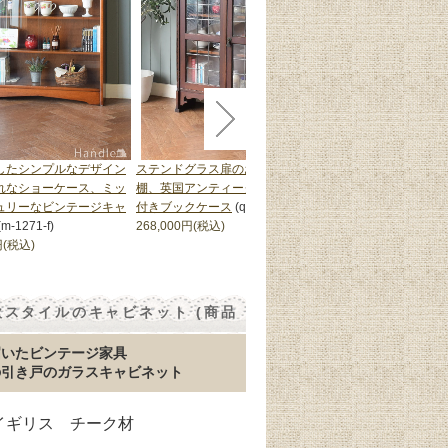
したシンプルなデザイン
ステンドグラス扉のおしゃれな本
英国アンティークのお
れなショーケース、ミッ
棚、英国アンティークのガラス扉
ョーケース、キラキラ
ュリーなビンテージキャ
付きブックケース
(q-3504-f)
テッドガラスのキャビ
(m-1271-f)
268,000円(税込)
3745-f)
円(税込)
196,000円(税込)
スタイルのキャビネット (商品
届いたビンテージ家具
の引き戸のガラスキャビネット
 イギリス チーク材