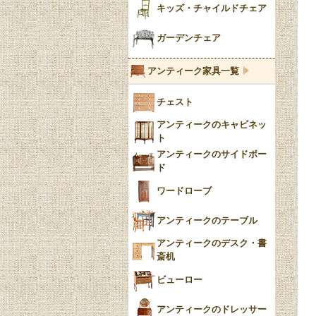
陶器の人形
キッズ・チャイルドチェア
イマリ（IMARI）
ブルー＆ホワイト
キャンドルホルダー
ガーデンチェア
ブルーウィローパターン
アンティーク家具一覧
フローブルー（Flow
チェスト
Blue）
アンティークのキャビネッ
YUAN
ト
アンティークのサイドボー
チンツ
ド
クリノリン
ワードローブ
アンティークのテーブル
アンティークのデスク・書
斎机
ビューロー
アンティークのドレッサー