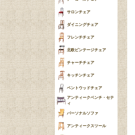
ー
ツイスト
サロンチェア
食器おしゃれ
テーパードレッグ
ダイニングチェア
おしゃれラグ
フレンチカブリオール
フレンチチェア
ごみ箱
カブリオールレッグ
北欧ビンテージチェア
収納箱
パッドフット
チャーチチェア
クロウ＆ボール
クッション
キッチンチェア
ブラケットフィート
おしゃれなカーテン
ベントウッドチェア
バンフット
マルチクロス・カバ
アンティークベンチ・セテ
ー
ィ
トライポッド
ミラー
パーソナルソファ
バラスター
花瓶おしゃれ
アンティークスツール
陶磁器の模様一覧