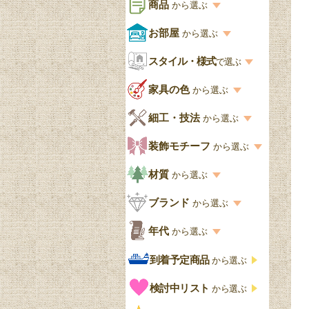
商品
から選ぶ
商品一覧を見る
お部屋
から選ぶ
お部屋から選ぶ一覧
スタイル・様式
収納家具
で選ぶ
リビング
スタイル一覧
家具の色
から選ぶ
書棚
キッチン・ダイニング
英国アンティーク
家具の色一覧
細工・技法
から選ぶ
デスクおしゃれ
寝室
英国クラシック
カスタード色
細工・技法の一覧
装飾モチーフ
から選ぶ
食器棚おしゃれ
書斎
北欧ビンテージ
アップルパイ色
象嵌・マーケットリー
模様の一覧
材質
から選ぶ
木製ワゴン
和室
フレンチエレガント
カラメルソース色
寄木・パーケットリー
ペディメント
材質の一覧
ブランド
から選ぶ
テーブルおしゃれ
玄関・ガーデン
ナチュラルカントリー
チョコレート色
浮き彫り（レリーフ）
コーニス
オーク材
ブランド一覧
年代
から選ぶ
おしゃれな椅子・チ
様式一覧
オリーブ色
透かし彫り
アプライドモールディン
マホガニー
ェア
Handleオリジナル
年代別の一覧
到着予定商品
から選ぶ
グ
ゴシック・チューダー様
ペイント、カラー
プチポワン
ウォールナット材
洋服タンス
ウィリアムモリス
アンティーク
式
検討中リスト
から選ぶ
ストラップワーク
赤
バーボラ細工
チーク材
アーコール