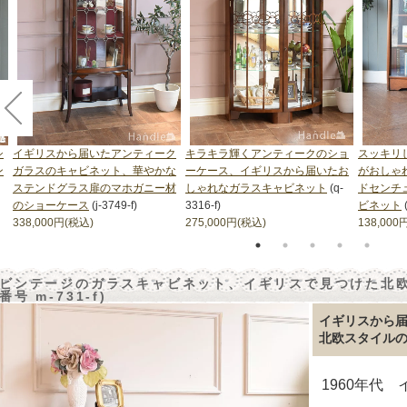
シ
イギリスから届いたアンティーク
キラキラ輝くアンティークのショ
スッキリ
ン
ガラスのキャビネット、華やかな
ーケース、イギリスから届いたお
がおしゃ
ステンドグラス扉のマホガニー材
しゃれなガラスキャビネット
(q-
ドセンチ
のショーケース
(j-3749-f)
3316-f)
ビネット
338,000円(税込)
275,000円(税込)
138,000
ビンテージのガラスキャビネット、イギリスで見つけた北欧
番号 m-731-f)
イギリスから
北欧スタイル
1960年代