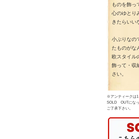
ものを飾っ
心のゆとり
きたらいいな
小ぶりなの
たものがな
欧スタイル
飾って・収
さい。
※アンティークは
SOLD OUTに
ご了承下さい。