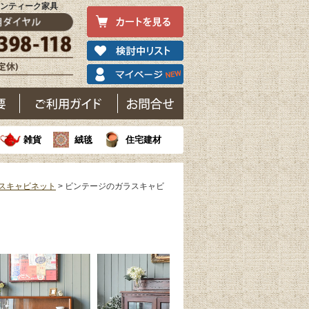
アンティーク家具
雑貨
絨毯
住宅建材
スキャビネット
> ビンテージのガラスキャビ