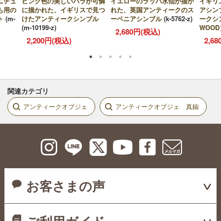
ニチュ
ピンク色の美しいバラが可憐
イエローのラッパ水仙が描か
イギリ
も用の
に描かれた、イギリスで見つ
れた、英国アンティークのス
アシン
ト
(m-
けたアンティークシンブル
ーベニアシンブル
(k-5762-z)
ークシ
(m-10199-z)
WOOD
2,680円(税込)
2,200円(税込)
2,6
関連カテゴリ
アンティークオブジェ
アンティークオブジェ 真鍮
お客さまの声