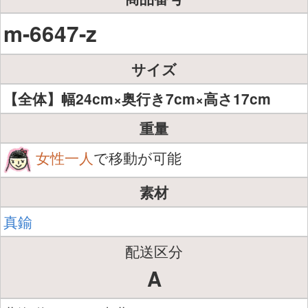
m-6647-z
サイズ
【全体】幅24cm×奥行き7cm×高さ17cm
重量
女性一人
で移動が可能
素材
真鍮
配送区分
A