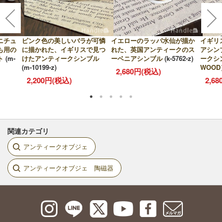
ニチュ
ピンク色の美しいバラが可憐
イエローのラッパ水仙が描か
イギリ
も用の
に描かれた、イギリスで見つ
れた、英国アンティークのス
アシン
ト
(m-
けたアンティークシンブル
ーベニアシンブル
(k-5762-z)
ークシ
(m-10199-z)
WOOD
2,680円(税込)
2,200円(税込)
2,6
関連カテゴリ
アンティークオブジェ
アンティークオブジェ 陶磁器