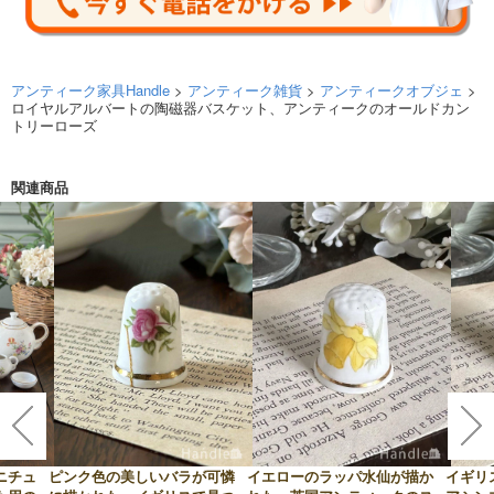
アンティーク家具Handle
>
アンティーク雑貨
>
アンティークオブジェ
>
ロイヤルアルバートの陶磁器バスケット、アンティークのオールドカン
トリーローズ
関連商品
ニチュ
ピンク色の美しいバラが可憐
イエローのラッパ水仙が描か
イギリ