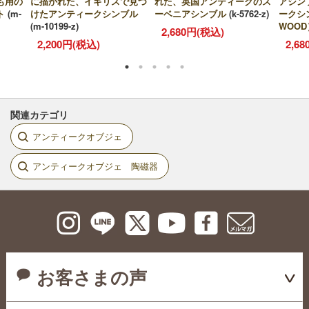
も用の
に描かれた、イギリスで見つ
れた、英国アンティークのス
アシン
ト
(m-
けたアンティークシンブル
ーベニアシンブル
(k-5762-z)
ークシ
(m-10199-z)
WOOD
2,680円(税込)
2,200円(税込)
2,6
関連カテゴリ
アンティークオブジェ
アンティークオブジェ 陶磁器
お客さまの声