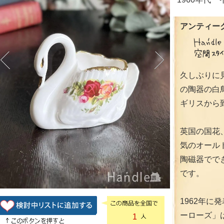
アンティーク
久しぶりに
の陶器の白
ギリスから
英国の国花
気のオール
陶磁器でで
です。
1962年に
ーローズ」
1