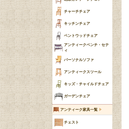
収納箱
パッドフット
チャーチチェア
クロウ＆ボール
クッション
キッチンチェア
ブラケットフィート
おしゃれなカーテン
ベントウッドチェア
バンフット
マルチクロス・カバ
アンティークベンチ・セテ
ー
ィ
トライポッド
ミラー
パーソナルソファ
バラスター
花瓶おしゃれ
アンティークスツール
陶磁器の模様一覧
陶器の人形
キッズ・チャイルドチェア
イマリ（IMARI）
ブルー＆ホワイト
キャンドルホルダー
ガーデンチェア
ブルーウィローパターン
アンティーク家具一覧
フローブルー（Flow
チェスト
Blue）