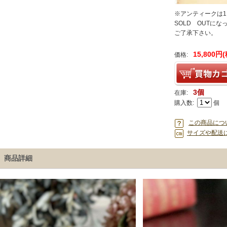
※アンティークは
SOLD OUTに
ご了承下さい。
15,800円
価格:
3個
在庫:
購入数:
個
この商品につ
サイズや配送
商品詳細