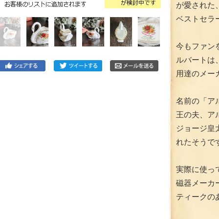
が愛された
ベストセラ
今もファン
ルバートは、
用達のメー
名前の「ア
王の夫、ア
ジョージ皇
れたそうで
実際に使っ
磁器メーカ
ティークの