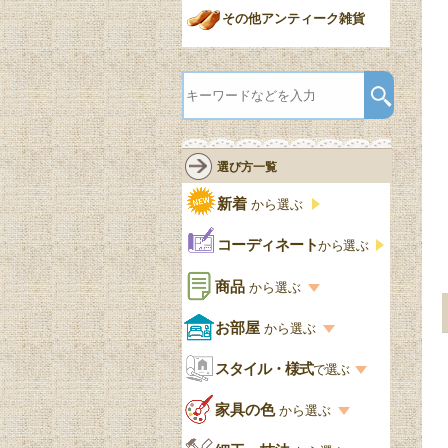
その他アンティーク雑貨
選び方一覧
新着
から選ぶ
コーディネート
から選ぶ
商品
から選ぶ
商品一覧を見る
お部屋
から選ぶ
お部屋から選ぶ一覧
スタイル・様式
収納家具
で選ぶ
リビング
スタイル一覧
家具の色
から選ぶ
書棚
キッチン・ダイニング
英国アンティーク
家具の色一覧