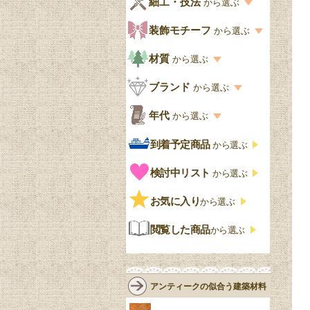
細工・技法
から選ぶ
デスクおしゃれ
寝室
英国クラシック
カスタード色
細工・技法の一覧
装飾モチーフ
から選ぶ
食器棚おしゃれ
書斎
北欧ビンテージ
アップルパイ色
象嵌・マーケットリー
模様の一覧
材質
から選ぶ
木製ワゴン
和室
フレンチエレガント
カラメルソース色
寄木・パーケットリー
ペディメント
材質の一覧
ブランド
から選ぶ
テーブルおしゃれ
玄関・ガーデン
ナチュラルカントリー
チョコレート色
浮き彫り（レリーフ）
コーニス
オーク材
ブランド一覧
年代
から選ぶ
おしゃれな椅子・チ
様式一覧
オリーブ色
透かし彫り
アプライドモールディン
マホガニー
ェア
Handleオリジナル
年代別の一覧
到着予定商品
から選ぶ
グ
ゴシック・チューダー様
ペイント、カラー
プチポワン
ウォールナット材
洋服タンス
ウィリアムモリス
アンティーク
式
検討中リスト
から選ぶ
ストラップワーク
赤
バーボラ細工
チーク材
アーコール
ビンテージ
チェストおしゃれ
エリザベス様式
お気に入り
雷文
から選ぶ
青
パイン材
G-PLAN
アンティーク調
ジャコビアン
クローゼット
ビーディング
閲覧した商品
から選ぶ
緑
エルム材
NATHAN
ロココ様式
リネンフォールド
鏡台
白・ホワイト
ローズウッド材
ロイドルーム
シノワズリ
ルネット
花台
アンティークの似合う建築材料
クリア・透明
サテンウッド材
コントワールドファミー
シャビーシック
アカンサス