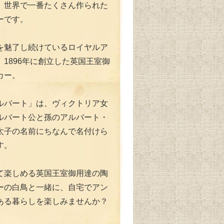
、世界で一番たくさん作られた
ーです。
を魅了し続けているロイヤルア
1896年に創立した英国王室御
カー。
ルバート」は、ヴィクトリア女
ルバート公と孫のアルバート・
太子の名前にちなんで名付けら
す。
て楽しめる英国王室御用達の陶
ーの白鳥と一緒に、自宅でアン
ある暮らしを楽しみませんか？