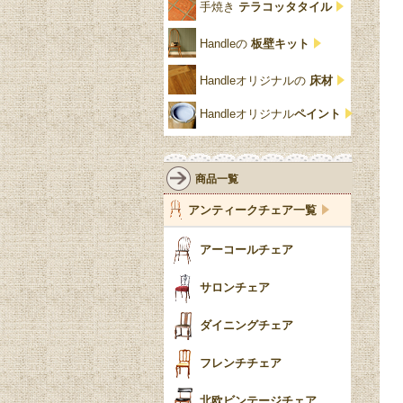
ユ
手焼き
テラコッタタイル
仏壇おしゃれ
黒・ブラック
ビーチ材
クイーンアン様式
パイクラスト
ジェニファーテイラー
Handleの
板壁キット
靴箱収納
トーラ材
エドワーディアン
アーチ
チェスターフィールド
Handleオリジナルの
床材
スリッパ収納
チッペンデール様式
ハスク
リリパットレーン
Handleオリジナル
ペイント
おしゃれな傘立て
ミッドセンチュリー
脚のモチーフ一覧
アングルポイズ
壁掛け家具
アールヌーボー
ターニングレッグ
ウォーカー＆ホール
商品一覧
パーテーション・間
アールデコ
バルボスレッグ
アンティークチェア一覧
仕切り
ヴィクトリアン
ボビンターニング
ガーデンファニチャ
アーコールチェア
ー
ツイスト
サロンチェア
食器おしゃれ
テーパードレッグ
ダイニングチェア
おしゃれラグ
フレンチカブリオール
フレンチチェア
ごみ箱
カブリオールレッグ
北欧ビンテージチェア