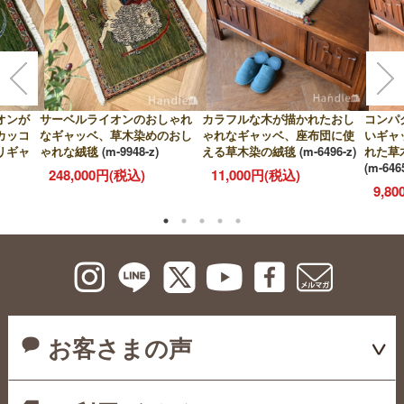
オンが
サーベルライオンのおしゃれ
カラフルな木が描かれたおし
コンパ
カッコ
なギャッベ、草木染めのおし
ゃれなギャッベ、座布団に使
いギャ
リギャ
ゃれな絨毯
(m-9948-z)
える草木染の絨毯
(m-6496-z)
れた草
(m-646
248,000円(税込)
11,000円(税込)
9,8
お客さまの声