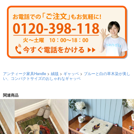
アンティーク家具Handle
>
絨毯
>
ギャッベ
>
ブルーと白の草木染が美し
い、コンパクトサイズのおしゃれなギャッベ
関連商品