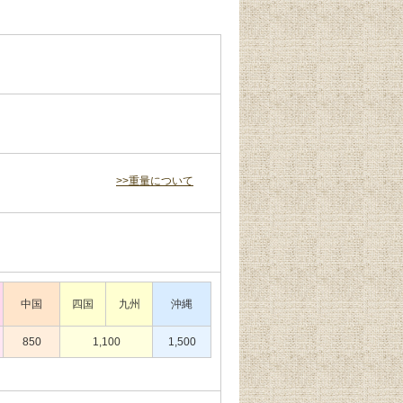
>>重量について
中国
四国
九州
沖縄
850
1,100
1,500