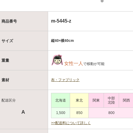
m-5445-z
商品番号
縦40×横40cm
サイズ
重量
女性一人
で移動が可能
布・ファブリック
素材
中部
配送区分
北海道
東北
関東
関西
北陸
A
1,500
850
800
>>配送料について詳しく