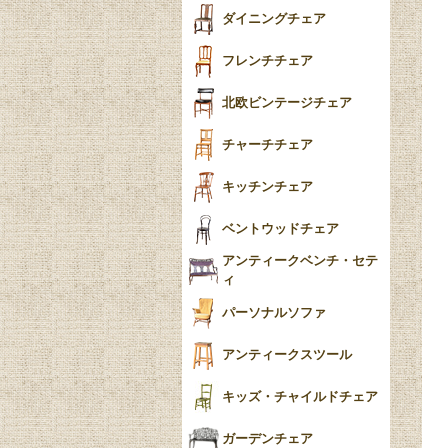
テーパードレッグ
ダイニングチェア
おしゃれラグ
フレンチカブリオール
フレンチチェア
ごみ箱
カブリオールレッグ
北欧ビンテージチェア
収納箱
パッドフット
チャーチチェア
クロウ＆ボール
クッション
キッチンチェア
ブラケットフィート
おしゃれなカーテン
ベントウッドチェア
バンフット
マルチクロス・カバ
アンティークベンチ・セテ
ー
ィ
トライポッド
ミラー
パーソナルソファ
バラスター
花瓶おしゃれ
アンティークスツール
陶磁器の模様一覧
陶器の人形
キッズ・チャイルドチェア
イマリ（IMARI）
ブルー＆ホワイト
キャンドルホルダー
ガーデンチェア