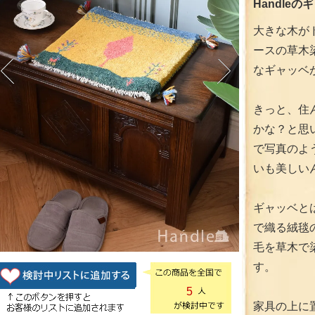
Handleの
大きな木が
ースの草木
なギャッベ
きっと、住
かな？と思
で写真のよ
いも美しい
ギャッベと
で織る絨毯
毛を草木で
す。
5
家具の上に