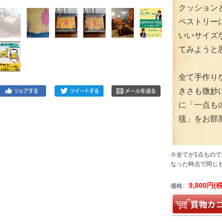
クッション
ペストリー
いいサイズ
てみようと
全て手作り
きさも微妙
に「一点も
毯」をお部
※全てが1点もので
なった時点で同じ
9,800円(
価格: