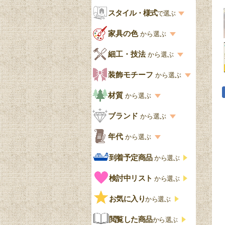
お部屋から選ぶ一覧
スタイル・様式
収納家具
で選ぶ
リビング
スタイル一覧
家具の色
から選ぶ
書棚
キッチン・ダイニング
英国アンティーク
家具の色一覧
細工・技法
から選ぶ
デスクおしゃれ
寝室
英国クラシック
カスタード色
細工・技法の一覧
装飾モチーフ
から選ぶ
食器棚おしゃれ
書斎
北欧ビンテージ
アップルパイ色
象嵌・マーケットリー
模様の一覧
材質
から選ぶ
木製ワゴン
和室
フレンチエレガント
カラメルソース色
寄木・パーケットリー
ペディメント
材質の一覧
ブランド
から選ぶ
テーブルおしゃれ
玄関・ガーデン
ナチュラルカントリー
チョコレート色
浮き彫り（レリーフ）
コーニス
オーク材
ブランド一覧
年代
から選ぶ
おしゃれな椅子・チ
様式一覧
オリーブ色
透かし彫り
アプライドモールディン
マホガニー
ェア
Handleオリジナル
年代別の一覧
到着予定商品
から選ぶ
グ
ゴシック・チューダー様
ペイント、カラー
プチポワン
ウォールナット材
洋服タンス
ウィリアムモリス
アンティーク
式
検討中リスト
から選ぶ
ストラップワーク
赤
バーボラ細工
チーク材
アーコール
ビンテージ
チェストおしゃれ
エリザベス様式
お気に入り
雷文
から選ぶ
青
パイン材
G-PLAN
アンティーク調
ジャコビアン
クローゼット
ビーディング
閲覧した商品
から選ぶ