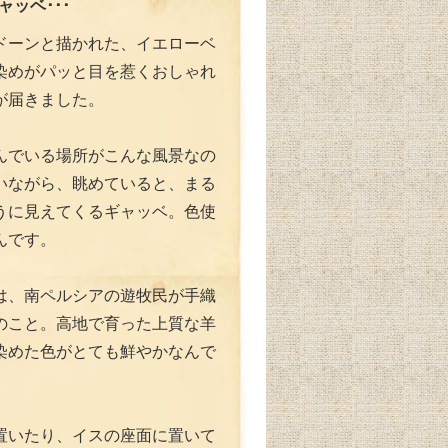
ギャッベ･･･
ドーンと描かれた、イエローベ
染めがパッと目を惹くおしゃれ
が届きました。
んでいる場所がこんな風景なの
いながら、眺めていると、まる
うに見えてくるギャッベ。色使
んです。
は、南ペルシアの遊牧民が手織
のこと。高地で育った上質な羊
染めた色がとても鮮やかなんで
置いたり、イスの座面に置いて