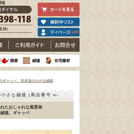
絨毯
雑貨
絨毯
住宅建材
のギャッベ、草木染の小さな絨毯
さな絨毯 (商品番号 m-
かれたおしゃれな風景画
な絨毯、ギャッベ