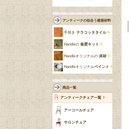
緑
エルム材
NATHAN
ロココ様式
リネンフォールド
鏡台
白・ホワイト
ローズウッド材
ロイドルーム
シノワズリ
ルネット
花台
アンティークの似合う建築材料
クリア・透明
サテンウッド材
コントワールドファミー
シャビーシック
アカンサス
ユ
手焼き
テラコッタタイル
仏壇おしゃれ
黒・ブラック
ビーチ材
クイーンアン様式
パイクラスト
ジェニファーテイラー
Handleの
板壁キット
靴箱収納
トーラ材
エドワーディアン
アーチ
チェスターフィールド
Handleオリジナルの
床材
スリッパ収納
チッペンデール様式
ハスク
リリパットレーン
Handleオリジナル
ペイント
おしゃれな傘立て
ミッドセンチュリー
脚のモチーフ一覧
アングルポイズ
壁掛け家具
アールヌーボー
ターニングレッグ
ウォーカー＆ホール
商品一覧
パーテーション・間
アールデコ
バルボスレッグ
アンティークチェア一覧
仕切り
ヴィクトリアン
ボビンターニング
ガーデンファニチャ
アーコールチェア
ー
ツイスト
サロンチェア
食器おしゃれ