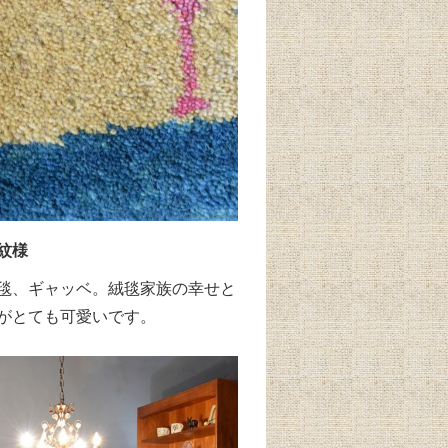
紋様
毯、ギャッベ。絨毯家族の幸せと
がとても可愛いです。