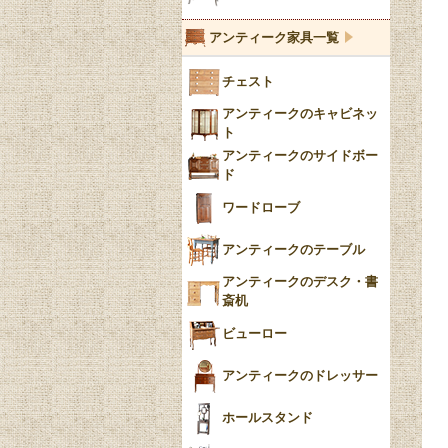
ブルーウィローパターン
アンティーク家具一覧
フローブルー（Flow
チェスト
Blue）
アンティークのキャビネッ
YUAN
ト
アンティークのサイドボー
チンツ
ド
クリノリン
ワードローブ
アンティークのテーブル
アンティークのデスク・書
斎机
ビューロー
アンティークのドレッサー
ホールスタンド