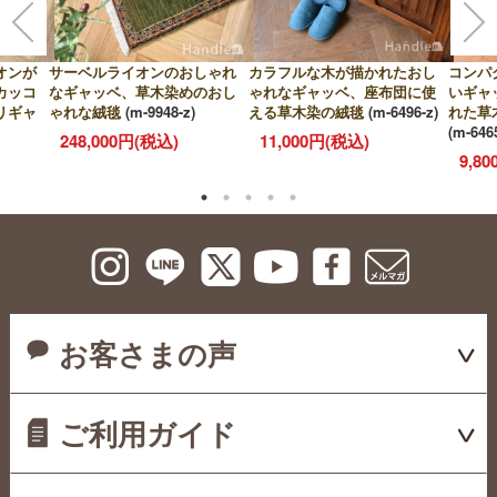
オンが
サーベルライオンのおしゃれ
カラフルな木が描かれたおし
コンパ
カッコ
なギャッベ、草木染めのおし
ゃれなギャッベ、座布団に使
いギャ
リギャ
ゃれな絨毯
(m-9948-z)
える草木染の絨毯
(m-6496-z)
れた草
(m-646
248,000円(税込)
11,000円(税込)
9,8
お客さまの声
ご利用ガイド