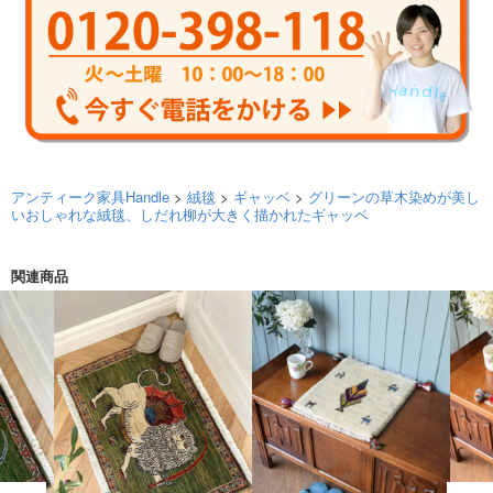
アンティーク家具Handle
>
絨毯
>
ギャッベ
>
グリーンの草木染めが美し
いおしゃれな絨毯、しだれ柳が大きく描かれたギャッベ
関連商品