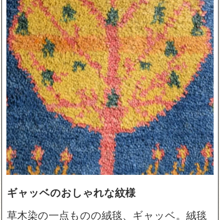
ギャッベのおしゃれな紋様
草木染の一点ものの絨毯、ギャッベ。絨毯