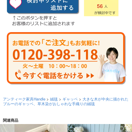
56
アンティーク家具Handle
>
絨毯
>
ギャッベ
>
大きな木が中央に描かれた
ブルーのギャッベ、草木染がおしゃれな手織りの絨毯
関連商品