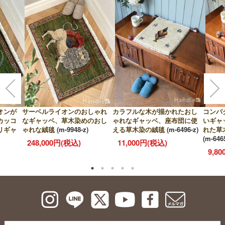
オンが
サーベルライオンのおしゃれ
カラフルな木が描かれたおし
コンパ
カッコ
なギャッベ、草木染めのおし
ゃれなギャッベ、座布団に使
いギャ
リギャ
ゃれな絨毯
(m-9948-z)
える草木染の絨毯
(m-6496-z)
れた草
(m-646
248,000円(税込)
11,000円(税込)
9,8