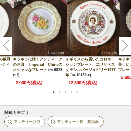
王の戴冠
キラキラに輝くアンティーク
イギリスから届いたコロネー
キラキ
ンティ
のお皿、 Imperial Chinaの
ションプレート、エリザベス
美しい
-
オシャレなプレート
(m-6823-
女王シルバージュビリー1977
プレー
z-1)
年
(m-10152-z)
5,6
2,000円(税込)
12,800円(税込)
関連カテゴリ
アンティーク皿
アンティーク皿 陶磁器