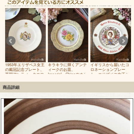
ス
1953年エリザベス女王
キラキラに輝くアンテ
イギリスから届いたコ
、
の戴冠記念プレート、
ィークのお皿、
ロネーションプレー
王
英国アンティークコロ
Imperial Chinaのオシ
ト、エリザベス女王シ
の
ネーション
ャレなプレート
ルバージュビリー1977
ー
年
商品詳細