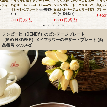
王の戴冠
キラキラに輝くアンティーク
イギリスから届いたコロネー
キラキ
ンティ
のお皿、 Imperial Chinaの
ションプレート、エリザベス
美しい
-
オシャレなプレート
(m-6823-
女王シルバージュビリー1977
プレー
z-1)
年
(m-10152-z)
5,60
2,000円(税込)
12,800円(税込)
デンビー社（DENBY）のビンテージプレート
（MAYFLOWER）メイフラワーのデザートプレート
(商
品番号 k-5364-z)