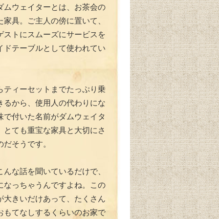
ダムウェイターとは、お茶会の
た家具。ご主人の傍に置いて、
ゲストにスムーズにサービスを
イドテーブルとして使われてい
。
らティーセットまでたっぷり乗
きるから、使用人の代わりにな
味で付いた名前がダムウェイタ
、とても重宝な家具と大切にさ
のだそうです。
こんな話を聞いているだけで、
になっちゃうんですよね。この
が大きいだけあって、たくさん
おもてなしするくらいのお家で