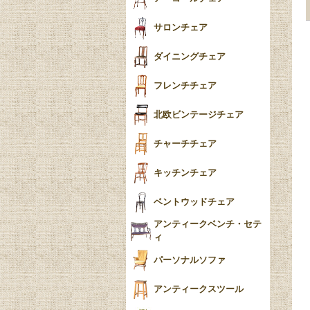
ー
ツイスト
サロンチェア
食器おしゃれ
テーパードレッグ
ダイニングチェア
おしゃれラグ
フレンチカブリオール
フレンチチェア
ごみ箱
カブリオールレッグ
北欧ビンテージチェア
収納箱
パッドフット
チャーチチェア
クロウ＆ボール
クッション
キッチンチェア
ブラケットフィート
おしゃれなカーテン
ベントウッドチェア
バンフット
マルチクロス・カバ
アンティークベンチ・セテ
ー
ィ
トライポッド
ミラー
パーソナルソファ
バラスター
花瓶おしゃれ
アンティークスツール
陶磁器の模様一覧