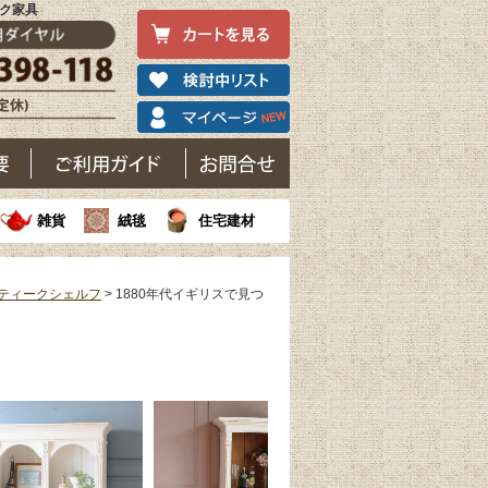
ーク家具
雑貨
絨毯
住宅建材
ティークシェルフ
> 1880年代イギリスで見つ