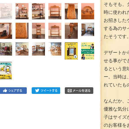
そもそも、
時に使われ
お招きした
する為のサ
たそうです
デザートか
せる事がで
るという意
ー。当時は
れていたも
なんだか、
優雅な気分
子はサイズ
のお客様を