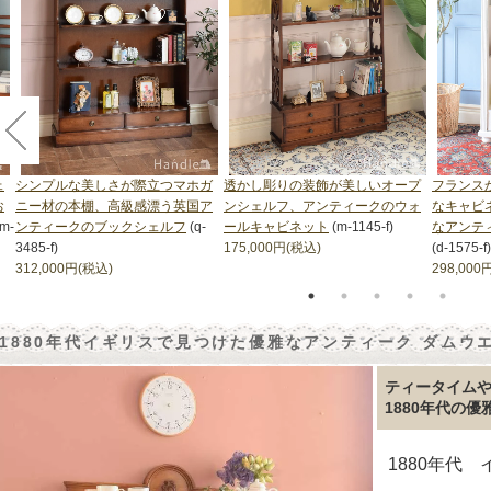
ェ
シンプルな美しさが際立つマホガ
透かし彫りの装飾が美しいオープ
フランス
お
ニー材の本棚、高級感漂う英国ア
ンシェルフ、アンティークのウォ
なキャビ
(m-
ンティークのブックシェルフ
(q-
ールキャビネット
(m-1145-f)
なアンテ
3485-f)
175,000円(税込)
(d-1575-f)
312,000円(税込)
298,000
1880年代イギリスで見つけた優雅なアンティーク ダムウエイタ
ティータイム
1880年代の
1880年代