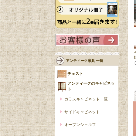
白いおしゃれ
白いフレンチシャビーシックなキ
北欧スタイルのヴィンテージシ
ャビーシック
ャビネット、アンティークのオー
ルフ、ビューローとして使える
アンティーク家具 一覧
プンシェルフ
プンシェルフ
(z-365-f)
しゃれなオープンキャビネット
246,000円(税込)
1295-f)
チェスト
288,000円(税込)
アンティークのキャビネッ
ト
ガラスキャビネット一覧
サイドキャビネット
オープンシェルフ