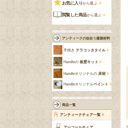
ビンテージ
チェストおしゃれ
エリザベス様式
お気に入り
雷文
から選ぶ
青
パイン材
G-PLAN
アンティーク調
ジャコビアン
クローゼット
ビーディング
閲覧した商品
から選ぶ
緑
エルム材
NATHAN
ロココ様式
リネンフォールド
鏡台
白・ホワイト
ローズウッド材
ロイドルーム
シノワズリ
ルネット
花台
アンティークの似合う建築材料
クリア・透明
サテンウッド材
コントワールドファミー
シャビーシック
アカンサス
ユ
手焼き
テラコッタタイル
仏壇おしゃれ
黒・ブラック
ビーチ材
クイーンアン様式
パイクラスト
ジェニファーテイラー
Handleの
板壁キット
靴箱収納
トーラ材
エドワーディアン
アーチ
チェスターフィールド
Handleオリジナルの
床材
スリッパ収納
チッペンデール様式
ハスク
リリパットレーン
Handleオリジナル
ペイント
おしゃれな傘立て
ミッドセンチュリー
脚のモチーフ一覧
アングルポイズ
壁掛け家具
アールヌーボー
ターニングレッグ
ウォーカー＆ホール
商品一覧
パーテーション・間
アールデコ
バルボスレッグ
アンティークチェア一覧
仕切り
ヴィクトリアン
ボビンターニング
ガーデンファニチャ
アーコールチェア