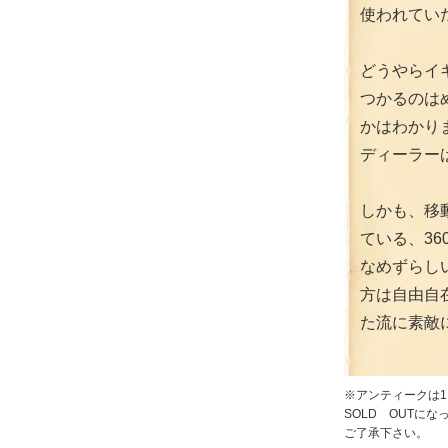
使われてい
どうやらイ
つかるのは
かはわかり
ディーラー
しかも、移
ている、3
なめずらし
方は自由自
た流に素敵
※アンティークは
SOLD OUTに
ご了承下さい。