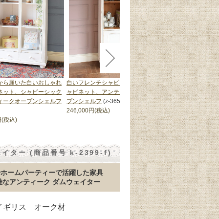
から届いた白いおしゃれ
白いフレンチシャビーシックなキ
北欧スタイルのヴィン
ネット、シャビーシック
ャビネット、アンティークのオー
ルフ、ビューローとし
ィークオープンシェルフ
プンシェルフ
(z-365-f)
しゃれなオープンキャ
246,000円(税込)
1295-f)
円(税込)
288,000円(税込)
ー (商品番号 k-2399-f)
やホームパーティーで活躍した家具
優雅なアンティーク ダムウェイター
 イギリス オーク材