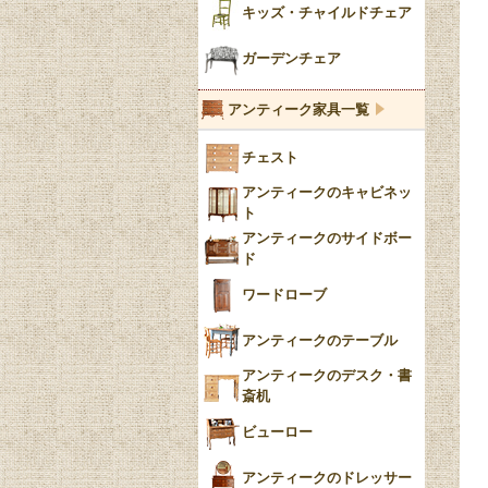
陶器の人形
キッズ・チャイルドチェア
イマリ（IMARI）
ブルー＆ホワイト
キャンドルホルダー
ガーデンチェア
ブルーウィローパターン
アンティーク家具一覧
フローブルー（Flow
チェスト
Blue）
アンティークのキャビネッ
YUAN
ト
アンティークのサイドボー
チンツ
ド
クリノリン
ワードローブ
アンティークのテーブル
アンティークのデスク・書
斎机
ビューロー
アンティークのドレッサー