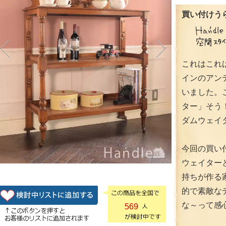
買い付けうら
これはこれ
インのアン
いました。
ター」そう
ダムウェイ
今回の買い
ウェイター
持ちが作る
的で素敵な
な～って感
569