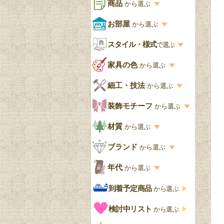
商品
から選ぶ
商品一覧を見る
お部屋
から選ぶ
お部屋から選ぶ一覧
スタイル・様式
収納家具
で選ぶ
リビング
スタイル一覧
家具の色
から選ぶ
書棚
キッチン・ダイニング
英国アンティーク
家具の色一覧
細工・技法
から選ぶ
デスクおしゃれ
寝室
英国クラシック
カスタード色
細工・技法の一覧
装飾モチーフ
から選ぶ
食器棚おしゃれ
書斎
北欧ビンテージ
アップルパイ色
象嵌・マーケットリー
模様の一覧
材質
から選ぶ
木製ワゴン
和室
フレンチエレガント
カラメルソース色
寄木・パーケットリー
ペディメント
材質の一覧
ブランド
から選ぶ
テーブルおしゃれ
玄関・ガーデン
ナチュラルカントリー
チョコレート色
浮き彫り（レリーフ）
コーニス
オーク材
ブランド一覧
年代
から選ぶ
おしゃれな椅子・チ
様式一覧
オリーブ色
透かし彫り
アプライドモールディン
マホガニー
ェア
Handleオリジナル
年代別の一覧
到着予定商品
から選ぶ
グ
ゴシック・チューダー様
ペイント、カラー
プチポワン
ウォールナット材
洋服タンス
ウィリアムモリス
アンティーク
式
検討中リスト
から選ぶ
ストラップワーク
赤
バーボラ細工
チーク材
アーコール