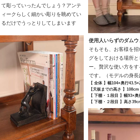
て彫っていったんでしょう？アンテ
ィークらしく細かい彫りを眺めてい
るだけでうっとりしてしまいます
使用人いらずのダムウ
そもそも、お客様を招
グをしておける場所と
ー。贅沢な使い方をす
です。（モデルの身長は
【 全体 】幅104×奥行43.5
【天板までの高さ 】108cm
【 下棚・１段目 】幅93×奥行
【 下棚・２段目 】高さ39c