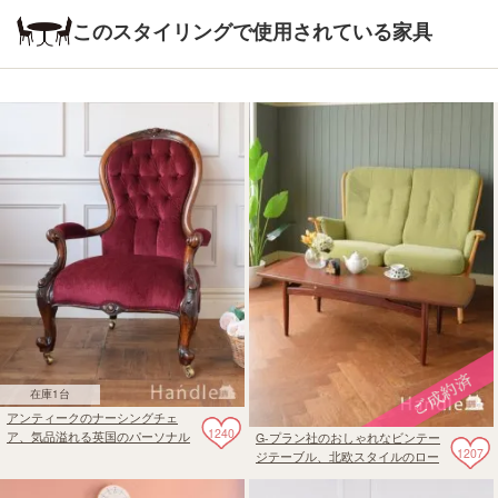
このスタイリングで使用されている家具
在庫1台
アンティークのナーシングチェ
1240
ア、気品溢れる英国のパーソナル
G-プラン社のおしゃれなビンテー
1207
チェア
ジテーブル、北欧スタイルのロー
テーブル