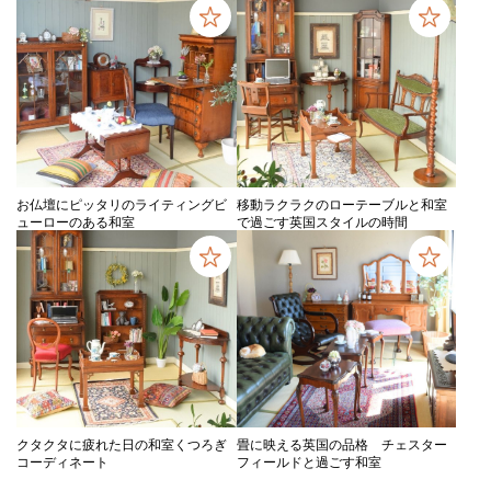
お仏壇にピッタリのライティングビ
移動ラクラクのローテーブルと和室
ューローのある和室
で過ごす英国スタイルの時間
クタクタに疲れた日の和室くつろぎ
畳に映える英国の品格 チェスター
コーディネート
フィールドと過ごす和室