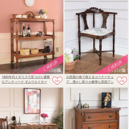
1880年代イギリスで見つけた優雅
お部屋の角で使えるコーナーチェ
569
548
なアンティーク ダムウエイター
ア、透かし彫りが豪華な英国アン
ティーク椅子