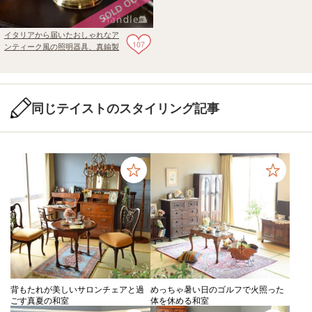
イタリアから届いたおしゃれなア
107
ンティーク風の照明器具、真鍮製
のテーブルシャンデリア（3灯）
（電球セット）
同じテイストのスタイリング記事
背もたれが美しいサロンチェアと過
めっちゃ暑い日のゴルフで火照った
ごす真夏の和室
体を休める和室