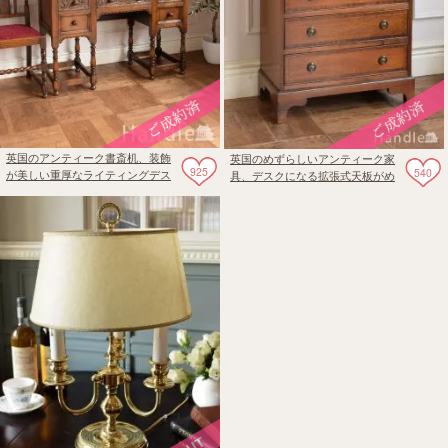
英国のアンティーク書斎机、装飾
英国のめずらしいアンティーク家
925
540
が美しい重厚なライティングデス
具、デスクになる拡張式天板がめ
ク
ずらしいチェスト