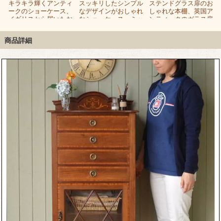
ン
キラキラ輝くアンティ
スッキリしたシンプル
ステンドグラス扉のお
ークのショーケース、
なデザインがおしゃれ
しゃれな本棚、英国ア
囲
イギリスから届いたお
なショーケース、ミッ
ンティークのガラス扉
ガ
しゃれなガラスキャビ
ドセンチュリーなビン
付きブックケース
ネット
テージキャビネット
商品詳細