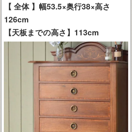
【 全体 】幅53.5×奥行38×高さ
126cm
【天板までの高さ】113cm