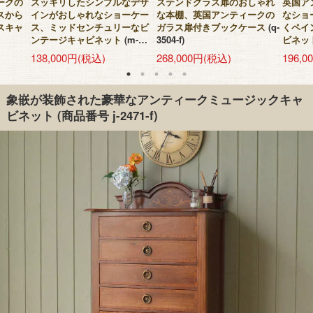
ークの
スッキリしたシンプルなデザ
ステンドグラス扉のおしゃれ
英国ア
スから
インがおしゃれなショーケー
な本棚、英国アンティークの
なショ
スキャ
ス、ミッドセンチュリーなビ
ガラス扉付きブックケース
(q-
くペイ
ンテージキャビネット
(m-
3504-f)
ビネッ
1271-f)
138,000円(税込)
268,000円(税込)
196,
象嵌が装飾された豪華なアンティークミュージックキャ
ビネット
(商品番号 j-2471-f)