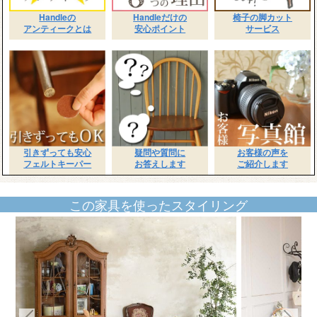
Handleの
Handleだけの
椅子の脚カット
アンティークとは
安心ポイント
サービス
引きずっても安心
疑問や質問に
お客様の声を
フェルトキーパー
お答えします
ご紹介します
この家具を使ったスタイリング