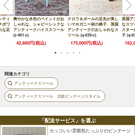
ンティ
爽やかな水色のペイントがお
クロウ＆ボールの足先が美し
英国ア
チポワ
しゃれな、シャビーシックな
いマホガニー材の椅子、英国
なスツ
れな足
アンティークハイススツール
アンティークのおしゃれなス
スター
(z-461-c)
ツール
(q-635-c)
子
(q-6
42,800円(税込)
175,000円(税込)
162
関連カテゴリ
アンティークスツール
アンティークスツール 北欧ビンテージスタイル
「配送サービス」を選ぶ
カッコいい雰囲気たっぷりのビンテージ