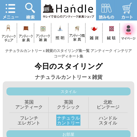
ナチュラルカントリーｘ雑貨のスタイリング集一覧 アンティーク インテリア
コーディネート集
今日のスタイリング
ナチュラルカントリーｘ雑貨
スタイル
英国
英国
北欧
アンティーク
クラシック
ビンテージ
フレンチ
ナチュラル
ハンドル
エレガント
カントリー
スタイル
お部屋