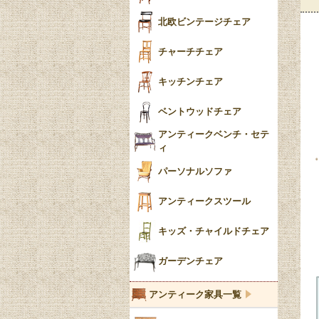
ごみ箱
カブリオールレッグ
北欧ビンテージチェア
収納箱
パッドフット
チャーチチェア
クロウ＆ボール
クッション
キッチンチェア
ブラケットフィート
おしゃれなカーテン
ベントウッドチェア
バンフット
マルチクロス・カバ
アンティークベンチ・セテ
ー
ィ
トライポッド
ミラー
パーソナルソファ
バラスター
花瓶おしゃれ
アンティークスツール
陶磁器の模様一覧
陶器の人形
キッズ・チャイルドチェア
イマリ（IMARI）
ブルー＆ホワイト
キャンドルホルダー
ガーデンチェア
ブルーウィローパターン
アンティーク家具一覧
フローブルー（Flow