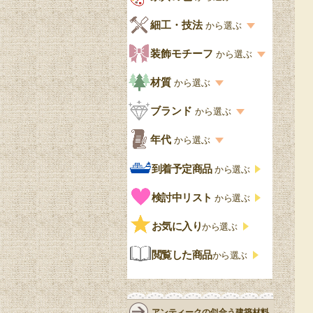
キッチン・ダイニング
英国アンティーク
家具の色一覧
細工・技法
から選ぶ
デスクおしゃれ
寝室
英国クラシック
カスタード色
細工・技法の一覧
装飾モチーフ
から選ぶ
食器棚おしゃれ
書斎
北欧ビンテージ
アップルパイ色
象嵌・マーケットリー
模様の一覧
材質
から選ぶ
木製ワゴン
和室
フレンチエレガント
カラメルソース色
寄木・パーケットリー
ペディメント
材質の一覧
ブランド
から選ぶ
テーブルおしゃれ
玄関・ガーデン
ナチュラルカントリー
チョコレート色
浮き彫り（レリーフ）
コーニス
オーク材
ブランド一覧
年代
から選ぶ
おしゃれな椅子・チ
様式一覧
オリーブ色
透かし彫り
アプライドモールディン
マホガニー
ェア
Handleオリジナル
年代別の一覧
到着予定商品
から選ぶ
グ
ゴシック・チューダー様
ペイント、カラー
プチポワン
ウォールナット材
洋服タンス
ウィリアムモリス
アンティーク
式
検討中リスト
から選ぶ
ストラップワーク
赤
バーボラ細工
チーク材
アーコール
ビンテージ
チェストおしゃれ
エリザベス様式
お気に入り
雷文
から選ぶ
青
パイン材
G-PLAN
アンティーク調
ジャコビアン
クローゼット
ビーディング
閲覧した商品
から選ぶ
緑
エルム材
NATHAN
ロココ様式
リネンフォールド
鏡台
白・ホワイト
ローズウッド材
ロイドルーム
シノワズリ
ルネット
花台
アンティークの似合う建築材料