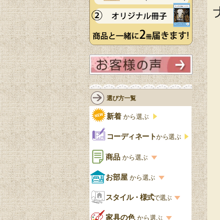
選び方一覧
新着
から選ぶ
コーディネート
から選ぶ
商品
から選ぶ
商品一覧を見る
お部屋
から選ぶ
お部屋から選ぶ一覧
スタイル・様式
収納家具
で選ぶ
リビング
スタイル一覧
家具の色
から選ぶ
書棚