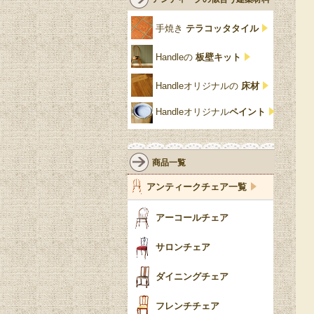
クリア・透明
サテンウッド材
コントワールドファミー
シャビーシック
アカンサス
ユ
手焼き
テラコッタタイル
仏壇おしゃれ
黒・ブラック
ビーチ材
クイーンアン様式
パイクラスト
ジェニファーテイラー
Handleの
板壁キット
靴箱収納
トーラ材
エドワーディアン
アーチ
チェスターフィールド
Handleオリジナルの
床材
スリッパ収納
チッペンデール様式
ハスク
リリパットレーン
Handleオリジナル
ペイント
おしゃれな傘立て
ミッドセンチュリー
脚のモチーフ一覧
アングルポイズ
壁掛け家具
アールヌーボー
ターニングレッグ
ウォーカー＆ホール
商品一覧
パーテーション・間
アールデコ
バルボスレッグ
アンティークチェア一覧
仕切り
ヴィクトリアン
ボビンターニング
ガーデンファニチャ
アーコールチェア
ー
ツイスト
サロンチェア
食器おしゃれ
テーパードレッグ
ダイニングチェア
おしゃれラグ
フレンチカブリオール
フレンチチェア