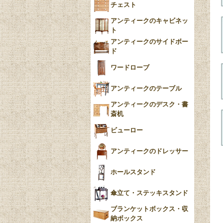
チェスト
Blue）
アンティークのキャビネッ
YUAN
ト
アンティークのサイドボー
チンツ
ド
クリノリン
ワードローブ
アンティークのテーブル
アンティークのデスク・書
斎机
ビューロー
アンティークのドレッサー
ホールスタンド
傘立て・ステッキスタンド
ブランケットボックス・収
納ボックス