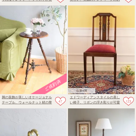
しい英国アンティークのドレッシ
しゃれなブックケース
ングチェスト
在庫4脚
脚の装飾が美しいオケージョナル
エドワーディアンスタイルの美し
47
123
テーブル、ウォールナット材の華
い椅子、リボンの浮き彫りが可愛
やかなサイドテーブル
いアンティークチェア