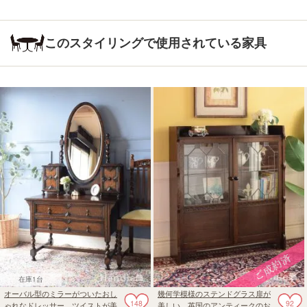
このスタイリングで使用されている家具
在庫1台
オーバル型のミラーがついたおし
幾何学模様のステンドグラス扉が
148
92
ゃれなドレッサー、ツイストが美
美しい、英国のアンティークのお