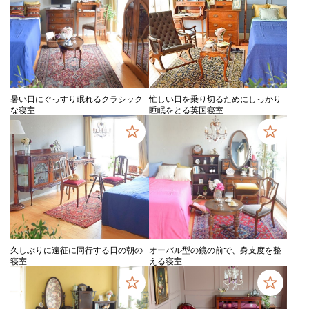
暑い日にぐっすり眠れるクラシック
忙しい日を乗り切るためにしっかり
な寝室
睡眠をとる英国寝室
久しぶりに遠征に同行する日の朝の
オーバル型の鏡の前で、身支度を整
寝室
える寝室