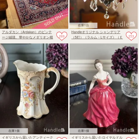
在庫1台
アルダカン（Ardakan）のビンテ
Handleオリジナル シャンデリア
269
253
ージ絨毯、華やかなメダリオン模
（5灯）（ラルム・Lサイズ）（Ｅ
様のペルシャ絨毯
17シャンデリア球付）
在庫1個
在庫1個
イギリスから届いたアンティーク
イギリスから届いたロイヤルドル