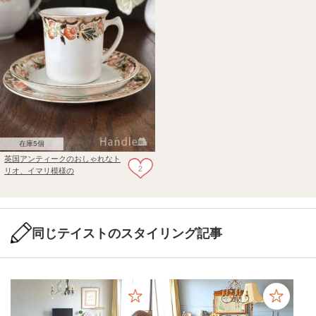
在庫5個
英国アンティークのおしゃれなト
2
リオ、イマリ模様の
SUTHERLAND CHINA（サザーラ
ンドチャイナ）
同じテイストのスタイリング記事