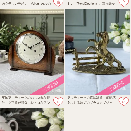
19
19
のクラウンデボン、Vellum wareの
トン（RoyalDoulton）、真っ赤な
おしゃれなジャグ
ドレスを着たフィギュリン
（INNOCENCE）
英国アンティークのおしゃれな時
アンティークの真鍮雑貨、躍動感
47
64
計、文字盤が可愛いレトロなアン
あふれる馬術のブラスオブジェ
ティーククロック
（ホース）