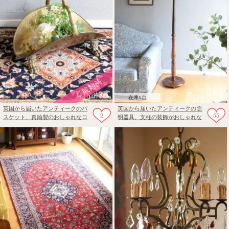
在庫1台
英国から届いたアンティークのバ
英国から届いたアンティークの照
2
55
スケット、真鍮製のおしゃれなロ
明器具、支柱の装飾がおしゃれな
グバスケット
フロアランプ（B22シャンデリア
付）