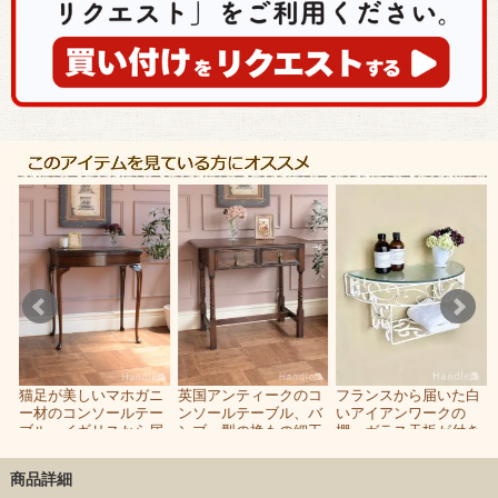
ン
猫足が美しいマホガニ
英国アンティークのコ
フランスから届いた白
ー
ー材のコンソールテー
ンソールテーブル、バ
いアイアンワークの
ブル、イギリスから届
ンブー型の挽もの細工
棚、ガラス天板が付き
いたアンティークのゲ
がおしゃれなデスク
のアンティークウォー
ームテーブル
ルシェルフ
商品詳細