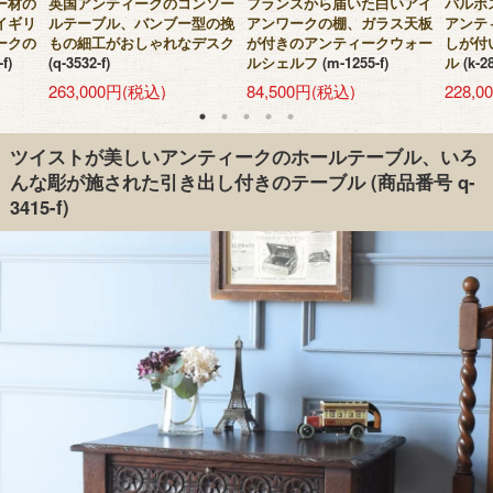
ー材の
英国アンティークのコンソー
フランスから届いた白いアイ
バルボ
イギリ
ルテーブル、バンブー型の挽
アンワークの棚、ガラス天板
アンテ
ークの
もの細工がおしゃれなデスク
が付きのアンティークウォー
しが付
-f)
(q-3532-f)
ルシェルフ
(m-1255-f)
ル
(k-2
263,000円(税込)
84,500円(税込)
228,
ツイストが美しいアンティークのホールテーブル、いろ
んな彫が施された引き出し付きのテーブル
(商品番号 q-
3415-f)