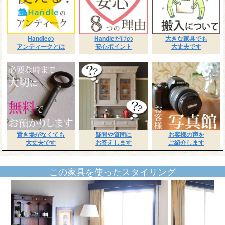
Handleの
Handleだけの
大きな家具でも
アンティークとは
安心ポイント
大丈夫です
置き場がなくても
疑問や質問に
お客様の声を
大丈夫です
お答えします
ご紹介します
この家具を使ったスタイリング