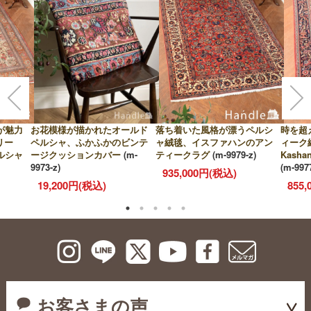
が魅力
お花模様が描かれたオールド
落ち着いた風格が漂うペルシ
時を超
リー
ペルシャ、ふかふかのビンテ
ャ絨毯、イスファハンのアン
ィーク
ルシャ
ージクッションカバー
(m-
ティークラグ
(m-9979-z)
Kash
9973-z)
(m-997
935,000円(税込)
19,200円(税込)
855
お客さまの声