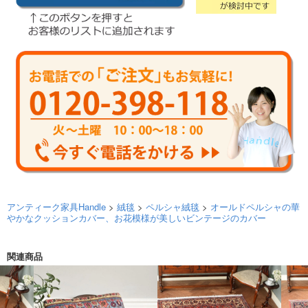
アンティーク家具Handle
>
絨毯
>
ペルシャ絨毯
>
オールドペルシャの華
やかなクッションカバー、お花模様が美しいビンテージのカバー
関連商品