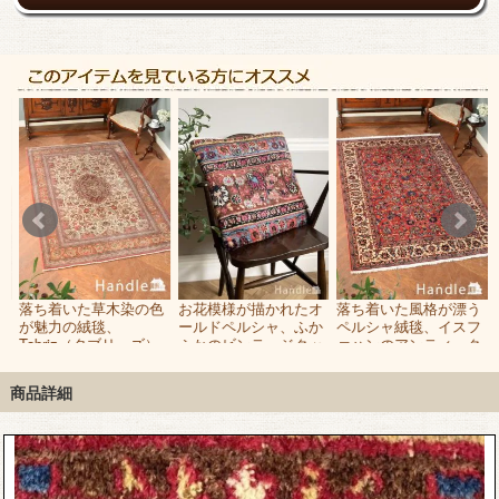
美
落ち着いた草木染の色
お花模様が描かれたオ
落ち着いた風格が漂う
絨
が魅力の絨毯、
ールドペルシャ、ふか
ペルシャ絨毯、イスフ
ー
Tabriz（タブリーズ）
ふかのビンテージクッ
ァハンのアンティーク
シ
のアンティークペルシ
ションカバー
ラグ
ャ
商品詳細