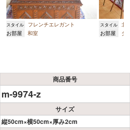
フレンチエレガント
北
スタイル
スタイル
お部屋
和室
お部屋
ダ
商品番号
m-9974-z
サイズ
縦50cm×横50cm×厚み2cm