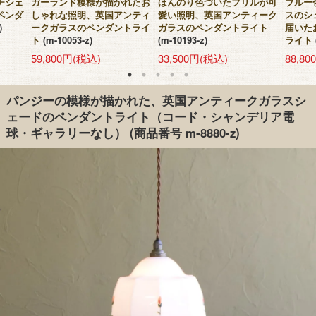
チシェ
ガーランド模様が描かれたお
ほんのり色づいたフリルが可
ブルー
ペンダ
しゃれな照明、英国アンティ
愛い照明、英国アンティーク
スのシ
)
ークガラスのペンダントライ
ガラスのペンダントライト
届いた
ト
(m-10053-z)
(m-10193-z)
ライト
59,800円(税込)
33,500円(税込)
88,8
パンジーの模様が描かれた、英国アンティークガラスシ
ェードのペンダントライト（コード・シャンデリア電
球・ギャラリーなし）
(商品番号 m-8880-z)