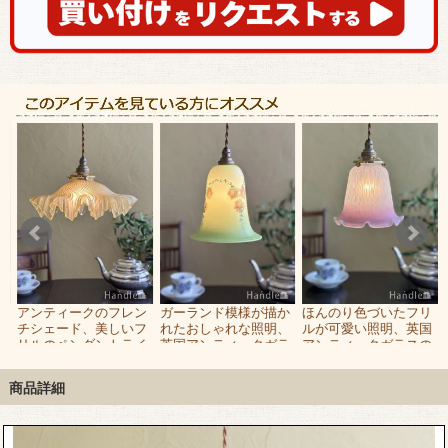
ア
アンティークのフレン
ガーランド模様が描か
ほんのり色づいたフリ
シ
チシェード、美しいフ
れたおしゃれな照明、
ルが可愛い照明、英国
れ
リルのペンダントライ
英国アンティークガラ
アンティークガラスの
ト
スのペンダントライト
ペンダントライト
リ
商品詳細
な