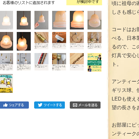
頃に祖母の
しさも感じ
コードはお
べる、日本
るので、こ
灯具で安心
ト。
アンティー
ギリス球、
LEDも使
望の長さを
お部屋にピ
ンティーク