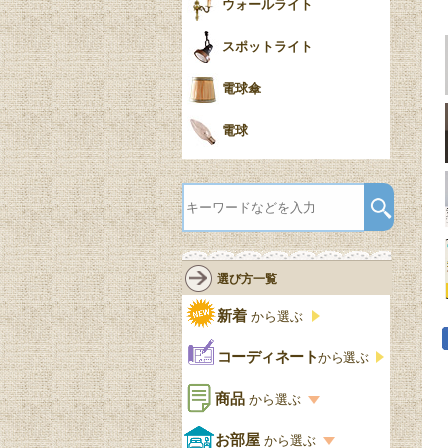
ウォールライト
スポットライト
電球傘
電球
選び方一覧
新着
から選ぶ
コーディネート
から選ぶ
商品
から選ぶ
商品一覧を見る
お部屋
から選ぶ