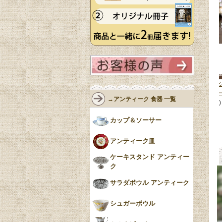
ンティークの
フランスから届いたのビンテージ
フランスから届いたのビンテー
イヤルアルバ
のピッチャー、可愛いカウクリー
のピッチャー、可愛いカウクリ
→アンティーク 食器 一覧
ナのミルクピ
マー(ミルクジャグ)
(m-10173-z)
マー(ミルクジャグ)
(m-10075-z)
z)
14,200円(税込)
15,400円(税込)
カップ＆ソーサー
アンティーク皿
ケーキスタンド アンティー
ク
サラダボウル アンティーク
シュガーボウル