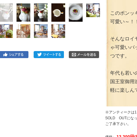
このポンッ
可愛い～！
そんなロイ
ゃ可愛いバ
つです。
年代も若い
国王室御用
軽に楽しん
※アンティークは
SOLD OUTに
ご了承下さい。
12,200円