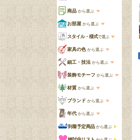
商品
から選ぶ
商品一覧を見る
お部屋
から選ぶ
お部屋から選ぶ一覧
スタイル・様式
収納家具
で選ぶ
リビング
スタイル一覧
家具の色
から選ぶ
書棚
キッチン・ダイニング
英国アンティーク
家具の色一覧
細工・技法
から選ぶ
デスクおしゃれ
寝室
英国クラシック
カスタード色
細工・技法の一覧
装飾モチーフ
から選ぶ
食器棚おしゃれ
書斎
北欧ビンテージ
アップルパイ色
象嵌・マーケットリー
模様の一覧
材質
から選ぶ
木製ワゴン
和室
フレンチエレガント
カラメルソース色
寄木・パーケットリー
ペディメント
材質の一覧
ブランド
から選ぶ
テーブルおしゃれ
玄関・ガーデン
ナチュラルカントリー
チョコレート色
浮き彫り（レリーフ）
コーニス
オーク材
ブランド一覧
年代
から選ぶ
おしゃれな椅子・チ
様式一覧
オリーブ色
透かし彫り
アプライドモールディン
マホガニー
ェア
Handleオリジナル
年代別の一覧
到着予定商品
から選ぶ
グ
ゴシック・チューダー様
ペイント、カラー
プチポワン
ウォールナット材
洋服タンス
ウィリアムモリス
アンティーク
式
検討中リスト
から選ぶ