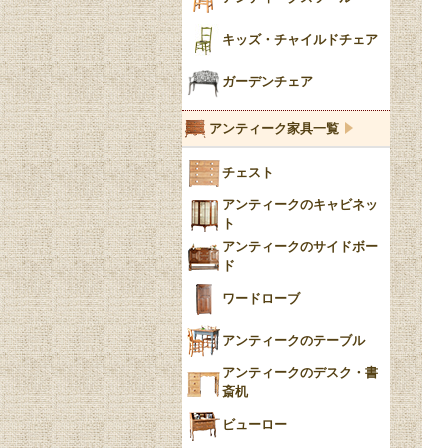
陶磁器の模様一覧
陶器の人形
キッズ・チャイルドチェア
イマリ（IMARI）
ブルー＆ホワイト
キャンドルホルダー
ガーデンチェア
ブルーウィローパターン
アンティーク家具一覧
フローブルー（Flow
チェスト
Blue）
アンティークのキャビネッ
YUAN
ト
アンティークのサイドボー
チンツ
ド
クリノリン
ワードローブ
アンティークのテーブル
アンティークのデスク・書
斎机
ビューロー