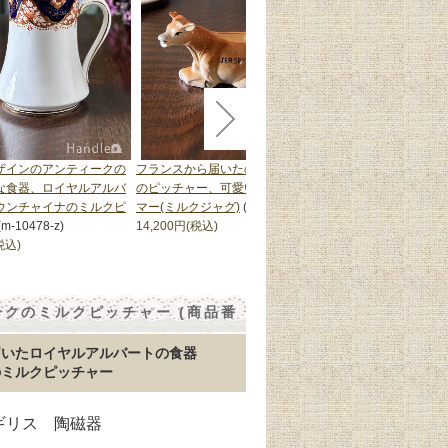
ザインのアンティークの
フランスから届いたのビンテージ
フランスから届いたの
な食器、ロイヤルアルバ
のピッチャー、可愛いカウクリー
のピッチャー、可愛い
ウンチャイナのミルクピ
マー(ミルクジャグ)
(m-10173-z)
マー(ミルクジャグ)
(m
(m-10478-z)
14,200円(税込)
15,400円(税込)
税込)
クのミルクピッチャー (商品番
届いたロイヤルアルバートの食器
のミルクピッチャー
イギリス 陶磁器