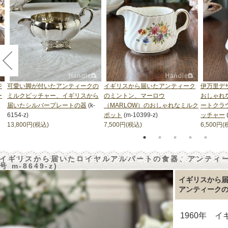
ジ
可愛い脚が付いたアンティークの
イギリスから届いたアンティーク
伊万里デ
ー
ミルクピッチャー、イギリスから
のミントン、マーロウ
おしゃれ
届いたシルバープレートの器
(k-
（MARLOW）のおしゃれなミルク
ートクラ
6154-z)
ポット
(m-10399-z)
ッチャー
13,800円(税込)
7,500円(税込)
6,500円(
イギリスから届いたロイヤルアルバートの食器、アンティー
号 m-8649-z)
イギリスから
アンティーク
1960年 