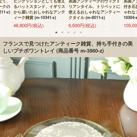
立て、
ピンクッションとしても使え
英国アンティークのヴィクト
英国ア
ークの
るハットスタンド、イギリス
リアンタイル、トリベットに
付き石
-211-z)
から届いたおしゃれなアンテ
使えるおしゃれなアンティー
ゃれな
ィーク雑貨
(m-10341-z)
クタイル
(m-8511-z)
10304-z
48,800円(税込)
6,500円(税込)
105,
フランスで見つけたアンティーク雑貨、持ち手付きの美
しいプチポワントレイ
(商品番号 m-3960-z)