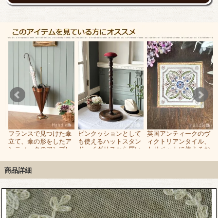
て
フランスで見つけた傘
ピンクッションとして
英国アンティークのヴ
タ
立て、傘の形をしたア
も使えるハットスタン
ィクトリアンタイル、
ト
ンティークのアンブレ
ド、イギリスから届い
トリベットに使えるお
ラスタンド
たおしゃれなアンティ
しゃれなアンティーク
ーク雑貨
タイル
商品詳細