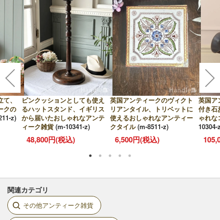
立て、
ピンクッションとしても使え
英国アンティークのヴィクト
英国ア
ークの
るハットスタンド、イギリス
リアンタイル、トリベットに
付き石
-211-z)
から届いたおしゃれなアンテ
使えるおしゃれなアンティー
ゃれな
ィーク雑貨
(m-10341-z)
クタイル
(m-8511-z)
10304-z
48,800円(税込)
6,500円(税込)
105
関連カテゴリ
その他アンティーク雑貨