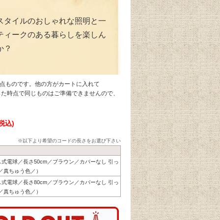
スタイルのおしゃれな照明と一
ティークのある暮らしを楽しん
か？
1点ものです。他の方がカートに入れて
なった時点で同じものはご準備できませんので、
(税込)
※以下より希望のコードの長さをお選び下さい
リス式電球／長さ50cm／ブラウン／カバーなし 引っ
／真ちゅう色／）
リス式電球／長さ80cm／ブラウン／カバーなし 引っ
／真ちゅう色／）