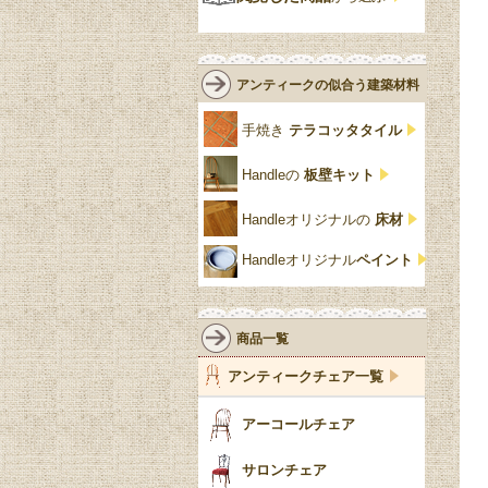
緑
エルム材
NATHAN
ロココ様式
リネンフォールド
鏡台
白・ホワイト
ローズウッド材
ロイドルーム
シノワズリ
ルネット
花台
アンティークの似合う建築材料
クリア・透明
サテンウッド材
コントワールドファミー
シャビーシック
アカンサス
ユ
手焼き
テラコッタタイル
仏壇おしゃれ
黒・ブラック
ビーチ材
クイーンアン様式
パイクラスト
ジェニファーテイラー
Handleの
板壁キット
靴箱収納
トーラ材
エドワーディアン
アーチ
チェスターフィールド
Handleオリジナルの
床材
スリッパ収納
チッペンデール様式
ハスク
リリパットレーン
Handleオリジナル
ペイント
おしゃれな傘立て
ミッドセンチュリー
脚のモチーフ一覧
アングルポイズ
壁掛け家具
アールヌーボー
ターニングレッグ
ウォーカー＆ホール
商品一覧
パーテーション・間
アールデコ
バルボスレッグ
アンティークチェア一覧
仕切り
ヴィクトリアン
ボビンターニング
ガーデンファニチャ
アーコールチェア
ー
ツイスト
サロンチェア
食器おしゃれ