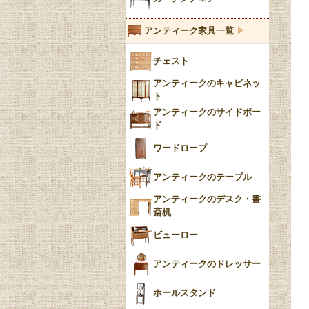
ブルーウィローパターン
アンティーク家具一覧
フローブルー（Flow
チェスト
Blue）
アンティークのキャビネッ
YUAN
ト
アンティークのサイドボー
チンツ
ド
クリノリン
ワードローブ
アンティークのテーブル
アンティークのデスク・書
斎机
ビューロー
アンティークのドレッサー
ホールスタンド