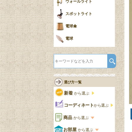
ウォールライト
スポットライト
電球傘
電球
選び方一覧
新着
から選ぶ
コーディネート
から選ぶ
商品
から選ぶ
商品一覧を見る
お部屋
から選ぶ