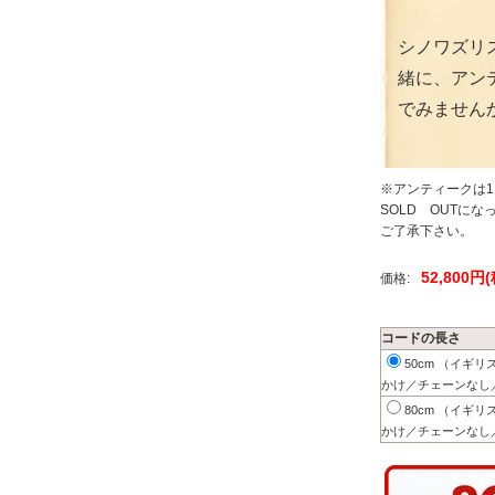
シノワズリ
緒に、アン
でみません
※アンティークは
SOLD OUTに
ご了承下さい。
52,800円
価格:
コードの長さ
50cm （イギ
かけ／チェーンなし
80cm （イギ
かけ／チェーンなし