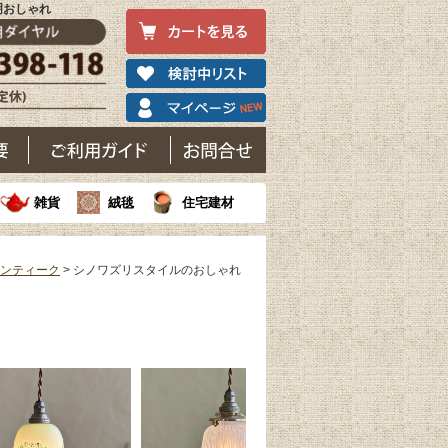
明おしゃれ
雑貨
絨毯
住宅建材
アンティーク
> シノワズリスタイルのおしゃれ