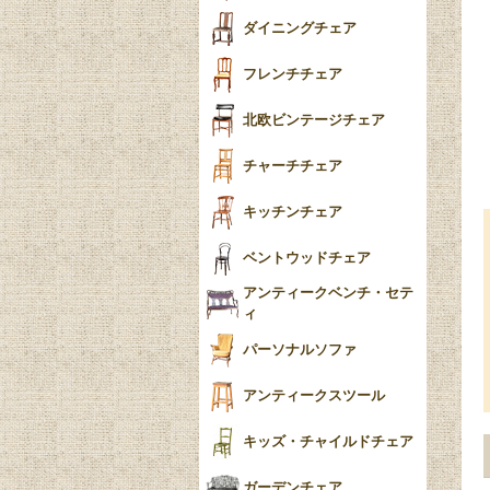
テーパードレッグ
ダイニングチェア
おしゃれラグ
フレンチカブリオール
フレンチチェア
ごみ箱
カブリオールレッグ
北欧ビンテージチェア
収納箱
パッドフット
チャーチチェア
クロウ＆ボール
クッション
キッチンチェア
ブラケットフィート
おしゃれなカーテン
ベントウッドチェア
バンフット
マルチクロス・カバ
アンティークベンチ・セテ
ー
ィ
トライポッド
ミラー
パーソナルソファ
バラスター
花瓶おしゃれ
アンティークスツール
陶磁器の模様一覧
陶器の人形
キッズ・チャイルドチェア
イマリ（IMARI）
ブルー＆ホワイト
キャンドルホルダー
ガーデンチェア