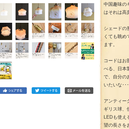
中国趣味の
はそれは高
シェードの
くても眺め
ます。
コードはお
べる、日本
で、自分の
いたいな･･･
アンティー
ギリス球、
LEDも使
望の長さを