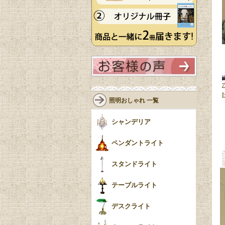
かれたおしゃ
ほんのり色づいたフリルが可愛い
ブルー色のアンティークガラス
ティークガラ
照明、英国アンティークガラスの
シェード、フランスから届いた
照明おしゃれ 一覧
ト
(m-10053-z)
ペンダントライト
(m-10193-z)
しゃれなペンダントライト
(m-
33,500円(税込)
10178-z)
シャンデリア
88,800円(税込)
ペンダントライト
スタンドライト
テーブルライト
デスクライト