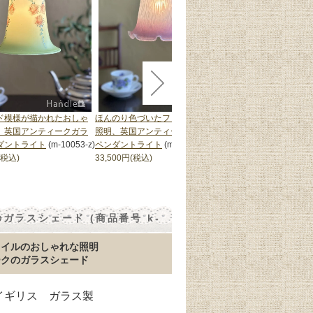
ド模様が描かれたおしゃ
ほんのり色づいたフリルが可愛い
ブルー色のアンティー
、英国アンティークガラ
照明、英国アンティークガラスの
シェード、フランスか
ダントライト
(m-10053-z)
ペンダントライト
(m-10193-z)
しゃれなペンダントラ
(税込)
33,500円(税込)
10178-z)
88,800円(税込)
ラスシェード (商品番号 k-
タイルのおしゃれな照明
ークのガラスシェード
 イギリス ガラス製