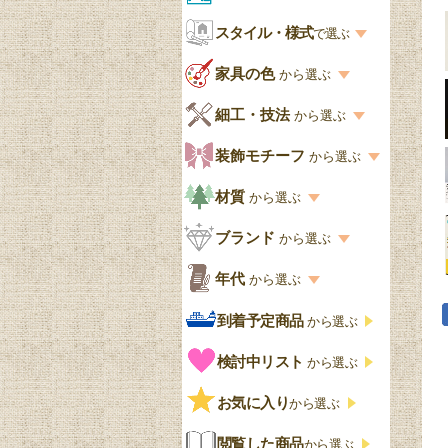
お部屋から選ぶ一覧
スタイル・様式
収納家具
で選ぶ
リビング
スタイル一覧
家具の色
から選ぶ
書棚
キッチン・ダイニング
英国アンティーク
家具の色一覧
細工・技法
から選ぶ
デスクおしゃれ
寝室
英国クラシック
カスタード色
細工・技法の一覧
装飾モチーフ
から選ぶ
食器棚おしゃれ
書斎
北欧ビンテージ
アップルパイ色
象嵌・マーケットリー
模様の一覧
材質
から選ぶ
木製ワゴン
和室
フレンチエレガント
カラメルソース色
寄木・パーケットリー
ペディメント
材質の一覧
ブランド
から選ぶ
テーブルおしゃれ
玄関・ガーデン
ナチュラルカントリー
チョコレート色
浮き彫り（レリーフ）
コーニス
オーク材
ブランド一覧
年代
から選ぶ
おしゃれな椅子・チ
様式一覧
オリーブ色
透かし彫り
アプライドモールディン
マホガニー
ェア
Handleオリジナル
年代別の一覧
到着予定商品
から選ぶ
グ
ゴシック・チューダー様
ペイント、カラー
プチポワン
ウォールナット材
洋服タンス
ウィリアムモリス
アンティーク
式
検討中リスト
から選ぶ
ストラップワーク
赤
バーボラ細工
チーク材
アーコール
ビンテージ
チェストおしゃれ
エリザベス様式
お気に入り
雷文
から選ぶ
青
パイン材
G-PLAN
アンティーク調
ジャコビアン
クローゼット
ビーディング
閲覧した商品
から選ぶ