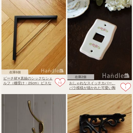
在庫6個
在庫2個
ビーチ材✕真鍮のシックなシェ
10
おしゃれなスイッチカバー、
ルフ（棚受け・25cm）ビスな
1
バラ模様が描かれた可愛い陶
し
器のコンセントプレート（シ
ングルタイプ）