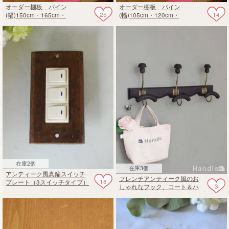
オーダー棚板 パイン
オーダー棚板 パイン
25
14
(幅)150cm・165cm・
(幅)105cm・120cm・
180cm✕(奥行き)18cm
135cm✕(奥行き)18cm
在庫2個
在庫3個
アンティーク風真鍮スイッチ
フレンチアンティーク風のお
18
プレート（3スイッチタイプ）
3
しゃれなフック、コート＆ハ
電気スイッチ
ット用の壁フック（トリプ
ル・BK）