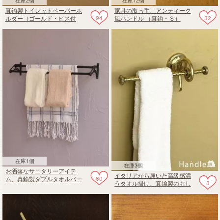
真鍮製トイレットペーパーホ
家具の取っ手、アンティーク
94
32
ルダー（ゴールド・ビス付
風ハンドル （真鍮・Ｓ）
き）
在庫1個
在庫3個
お洒落なサニタリーアイテ
イタリアから届いた高級感漂
60
ム、真鍮製ダブルタオルバー
3
うタオル掛け、真鍮製のおし
（ブラック）
ゃれなロープデザインのタオ
ルバー