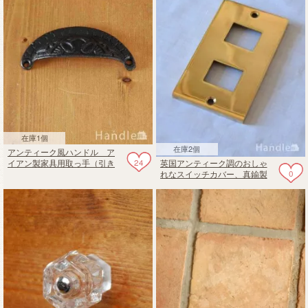
在庫1個
在庫2個
アンティーク風ハンドル ア
24
英国アンティーク調のおしゃ
イアン製家具用取っ手（引き
0
れなスイッチカバー、真鍮製
出し用）
のコンセントプレート（ダブ
ルタイプ）