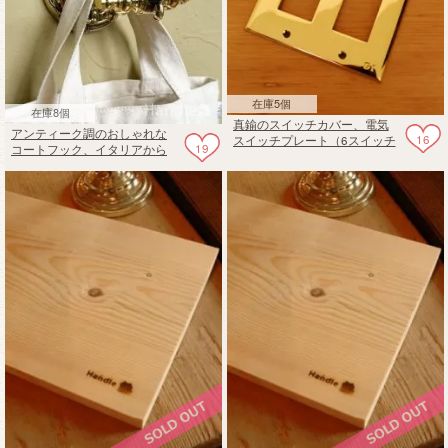
在庫5個
在庫8個
真鍮のスイッチカバー、電気
アンティーク調のおしゃれな
16
スイッチプレート（6スイッチ
19
コートフック、イタリアから
タイプ）
届いた高級感漂うコートハン
ガー