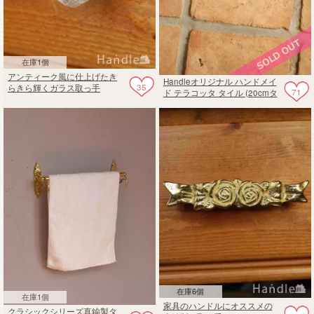
在庫1個
アンティーク風に仕上げたき
Handleオリジナル ハンドメイ
35
らきら輝くガラス取っ手
71
ド テラコッタ タイル (20cmタ
イプ・20枚入り)
在庫6個
在庫1個
家具のハンドルにオススメの
クラシックシリーズ真鍮製タ