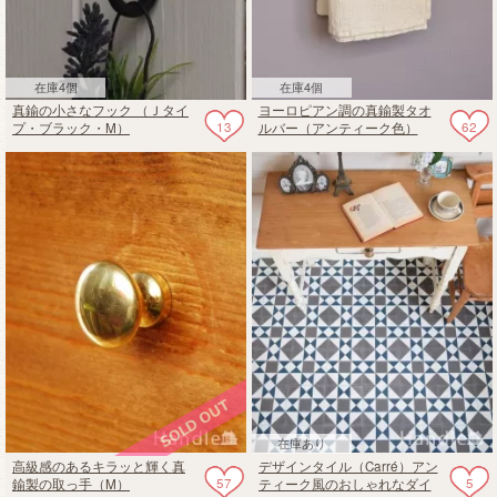
在庫4個
在庫4個
真鍮の小さなフック （Ｊタイ
ヨーロピアン調の真鍮製タオ
13
62
プ・ブラック・M）
ルバー（アンティーク色）
在庫あり
高級感のあるキラッと輝く真
デザインタイル（Carré）アン
57
5
鍮製の取っ手（M）
ティーク風のおしゃれなダイ