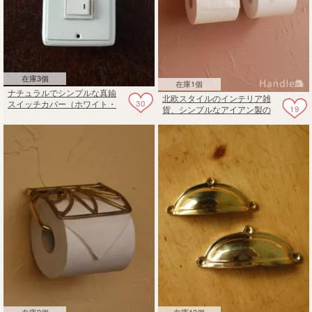
在庫3個
在庫1個
ナチュラルでシンプルな真鍮
北欧スタイルのインテリア雑
30
スイッチカバー（ホワイト・
19
貨、シンプルなアイアン製の
ダブルタイプ）
ペーパーホルダーダブル(ビス
セット)
在庫2個
在庫12個