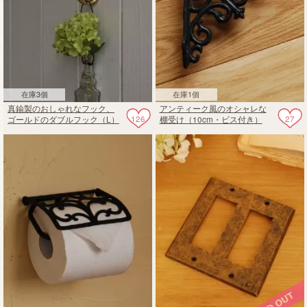
在庫3個
在庫1個
真鍮製のおしゃれなフック、
アンティーク風のオシャレな
126
27
ゴールドのダブルフック（L）
棚受け（10cm・ビス付き）
（ビス付き）