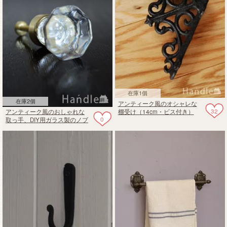
在庫1個
在庫2個
アンティーク風のオシャレな
32
アンティーク風のおしゃれな
棚受け（14cm・ビス付き）
0
取っ手、DIY用ガラス製のノブ