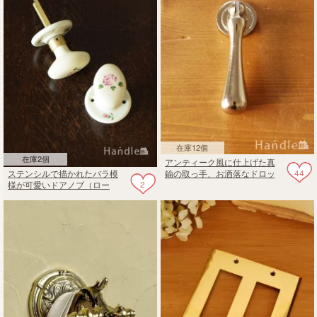
在庫12個
在庫2個
アンティーク風に仕上げた真
44
ステンシルで描かれたバラ模
鍮の取っ手、お洒落なドロッ
2
様が可愛いドアノブ（ロー
プ形のノブ
ズ・オーバル・ラッチセット
付）