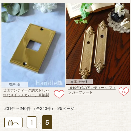
ヤ型デザイン
在庫1セット
在庫8個
1940年代のアンティーク フィ
英国アンティーク調のおしゃ
14
ンガープレート
1
れなスイッチカバー、真鍮製
のコンセントプレート（シン
グルタイプ）
201件～240件 （全240件） 5/5ページ
1
5
前へ
・