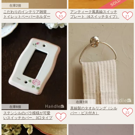
在庫2個
こだわりのインテリア雑貨
アンティーク風真鍮スイッチ
53
21
トイレットペーパーホルダー
プレート（6スイッチタイプ）
（ブラック・ビス付き）
在庫1個
在庫6個
真鍮製のタオルリング（シル
22
ステンシルのバラ模様が可愛
バー・ビス付き）
2
いスイッチカバー、3口タイプ
の陶器のコンセントプレート