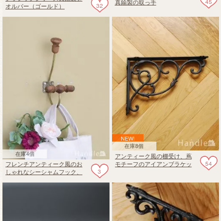
45
真鍮製の取っ手
32
オルバー（ゴールド）
NEW!
在庫8個
在庫4個
アンティーク風の棚受け、蔦
54
フレンチアンティーク風のお
モチーフのアイアンブラケッ
3
しゃれなシーシャムフック、
ト（33cm）ビスなし
コート＆ハット用の壁フック
(BR)