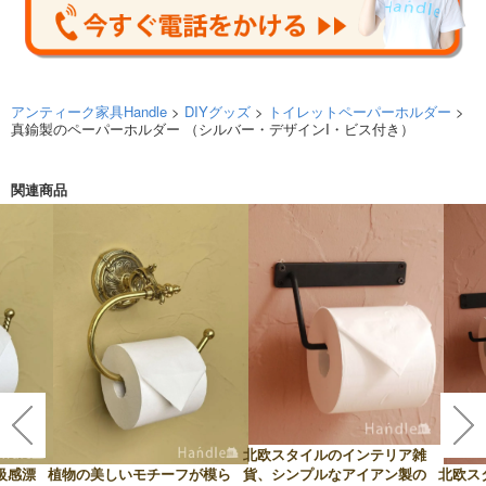
アンティーク家具Handle
>
DIYグッズ
>
トイレットペーパーホルダー
>
真鍮製のペーパーホルダー （シルバー・デザインI・ビス付き）
関連商品
北欧スタイルのインテリア雑
級感漂
植物の美しいモチーフが模ら
北欧ス
貨、シンプルなアイアン製の