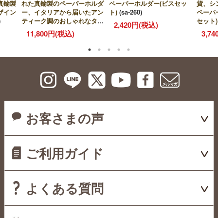
真鍮製
れた真鍮製のペーパーホルダ
貨、シ
ペーパーホルダー(ビスセッ
ザイン
ー、イタリアから届いたアン
ペーパ
ト)
(sa-260)
)
ティーク調のおしゃれなタオ
セット
2,420円(税込)
ルハンガー
(n21-004)
11,800円(税込)
3,7
お客さまの声
ご利用ガイド
よくある質問