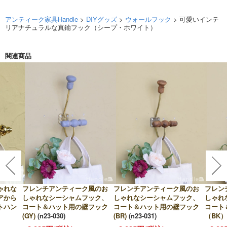
アンティーク家具Handle
>
DIYグッズ
>
ウォールフック
> 可愛いインテ
リアナチュラルな真鍮フック（シープ・ホワイト）
関連商品
ゃれな
フレンチアンティーク風のお
フレンチアンティーク風のお
フレン
アから
しゃれなシーシャムフック、
しゃれなシーシャムフック、
しゃれ
トハン
コート＆ハット用の壁フック
コート＆ハット用の壁フック
コート
(GY)
(n23-030)
(BR)
(n23-031)
（BK）