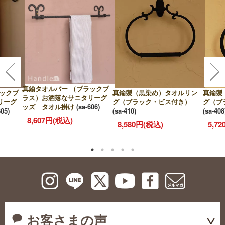
真鍮タオルバー （ブラックブ
ックブ
真鍮製（黒染め）タオルリン
真鍮製
ラス）お洒落なサニタリーグ
リーグ
グ（ブラック・ビス付き）
グ（ブ
ッズ タオル掛け
(sa-606)
605)
(sa-410)
(sa-408
8,607円(税込)
8,580円(税込)
5,7
お客さまの声