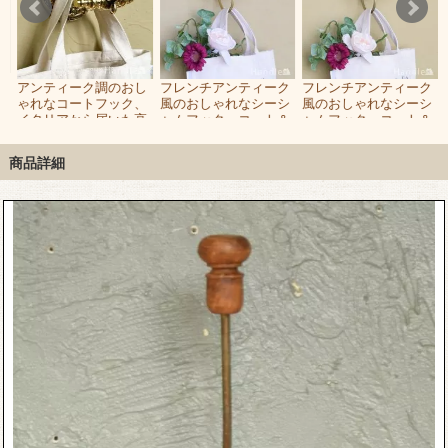
ト
アンティーク調のおし
フレンチアンティーク
フレンチアンティーク
ブ
ゃれなコートフック、
風のおしゃれなシーシ
風のおしゃれなシーシ
イタリアから届いた高
ャムフック、コート＆
ャムフック、コート＆
級感漂うコートハンガ
ハット用の壁フック
ハット用の壁フック
ー
(GY)
(BR)
商品詳細